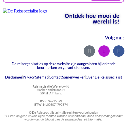
Ontdek hoe mooi de
wereld is!
Volg mij:
De reisorganisaties op deze website zijn aangesloten bij erkende
keurmerken en garantiefondsen.
Disclaimer
Privacy
Sitemap
Contact
Samenwerken
Over De Reisspecialist
Reisinspiratie Wereldwijd
Haskerlandstraat 41
5045HA Tilburg
KVK:
94225893
BTW:
NL005074792B74
© De Reisspecialist.nl – alle rechten voorbehouden
*
Er kan op geen enkele wijze rechten worden ontleend aan, noch aanspraak gemaakt
worden op, de inhoud van de aangeboden reisinformatie.