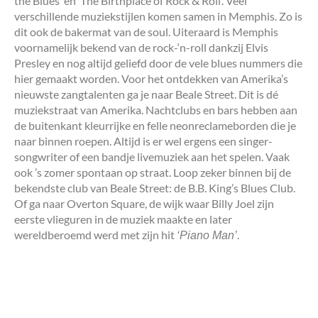
the Blues’ en ‘The Birthplace of Rock & Roll’. Veel
verschillende muziekstijlen komen samen in Memphis. Zo is
dit ook de bakermat van de soul. Uiteraard is Memphis
voornamelijk bekend van de rock-‘n-roll dankzij Elvis
Presley en nog altijd geliefd door de vele blues nummers die
hier gemaakt worden. Voor het ontdekken van Amerika’s
nieuwste zangtalenten ga je naar Beale Street. Dit is dé
muziekstraat van Amerika. Nachtclubs en bars hebben aan
de buitenkant kleurrijke en felle neonreclameborden die je
naar binnen roepen. Altijd is er wel ergens een singer-
songwriter of een bandje livemuziek aan het spelen. Vaak
ook ’s zomer spontaan op straat. Loop zeker binnen bij de
bekendste club van Beale Street: de B.B. King’s Blues Club.
Of ga naar Overton Square, de wijk waar Billy Joel zijn
eerste vlieguren in de muziek maakte en later
wereldberoemd werd met zijn hit
.
‘Piano Man’