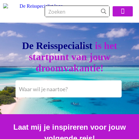
Over De Reisspeci
De Reisspecialist
is het
startpunt van jouw
droomvakantie!
Laat mij je inspireren voor jouw
volgende reis!