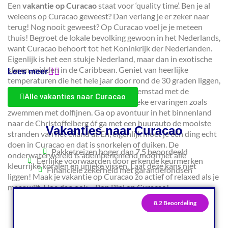
Een
vakantie op Curacao
staat voor ‘quality time’. Ben je al
weleens op Curacao geweest? Dan verlang je er zeker naar
terug! Nog nooit geweest? Op Curacao voel je je meteen
thuis! Begroet de lokale bevolking gewoon in het Nederlands,
want Curacao behoort tot het Koninkrijk der Nederlanden.
Eigenlijk is het een stukje Nederland, maar dan in exotische
sferen, midden in de Caribbean. Geniet van heerlijke
Lees meer
temperaturen die het hele jaar door rond de 30 graden liggen,
ontdek de historische wijken van Willemstad met de
Alle vakanties naar Curacao
pastelkleurige huizen en beleef er unieke ervaringen zoals
zwemmen met dolfijnen. Ga op avontuur in het binnenland
naar de Christoffelberg óf ga met een huurauto de mooiste
Vakanties naar Curacao
stranden van het eiland af. En, eigenlijk moet je één ding echt
doen in Curacao en dat is snorkelen of duiken. De
Pakketreizen hoger dan 7,5 beoordeeld
onderwaterwereld is adembenemend mooi met alle
Eerlijke voorwaarden door erkende keurmerken
kleurrijke koralen en unieke vissen. Laat deze kans niet
Financiële zekerheid met garantiefondsen
liggen! Maak je vakantie op Curacao zo actief of relaxed als je
maar wilt. Hoe dan ook… Bon Bini op Curacao!
8.2 Beoordeling