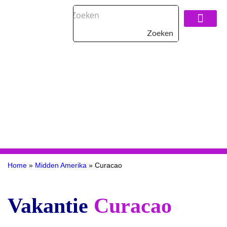
Zoeken
Over De Reisspeci
Home
»
Midden Amerika
»
Curacao
Vakantie
Curacao