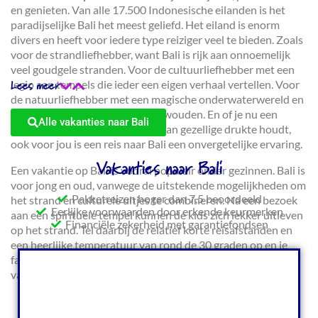
en genieten. Van alle 17.500 Indonesische eilanden is het
paradijselijke Bali het meest geliefd. Het eiland is enorm
divers en heeft voor iedere type reiziger veel te bieden. Zoals
voor de strandliefhebber, want Bali is rijk aan onnoemelijk
veel goudgele stranden. Voor de cultuurliefhebber met een
legio aan tempels die ieder een eigen verhaal vertellen. Voor
Lees meer
de natuurliefhebber met een magische onderwaterwereld en
een groen binnenland vol regenwouden. En of je nu een
Alle vakanties naar Bali
rustzoeker bent of dat je graag van gezellige drukte houdt,
ook voor jou is een reis naar Bali een onvergetelijke ervaring.
Vakanties naar Bali
Een vakantie op Bali is vooral populair onder gezinnen. Bali is
voor jong en oud, vanwege de uitstekende mogelijkheden om
Pakketreizen hoger dan 7,5 beoordeeld
het strand en culturele uitjes te combineren. Na een bezoek
Eerlijke voorwaarden door erkende keurmerken
aan een spirituele tempel kunnen de kids zich lekker uitleven
Financiële zekerheid met garantiefondsen
op het strand. Tel daarbij de relatief korte reisafstanden en
een heerlijke temperatuur van rond de 30 graden op en je
familierondreis op Bali is compleet! Wanneer vertrek jij op
vakantie naar Bali?