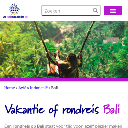
Over De Reisspeci
Home
»
Azië
»
Indonesië
»
Bali
Vakantie of rondreis
Bali
Een
rondreis op Bali
staat voor tijd voor jezelf, plezier maken