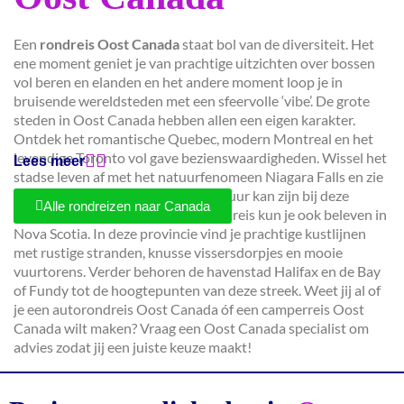
Een
rondreis Oost Canada
staat bol van de diversiteit. Het
ene moment geniet je van prachtige uitzichten over bossen
vol beren en elanden en het andere moment loop je in
bruisende wereldsteden met een sfeervolle ‘vibe’. De grote
steden in Oost Canada hebben allen een eigen karakter.
Ontdek het romantische Quebec, modern Montreal en het
levendige Toronto vol gave bezienswaardigheden. Wissel het
Lees meer
stadse leven af met het natuurfenomeen Niagara Falls en zie
met eigen ogen hoe krachtig de natuur kan zijn bij deze
Alle rondreizen naar Canada
watervallen. Een Oost Canada rondreis kun je ook beleven in
Nova Scotia. In deze provincie vind je prachtige kustlijnen
met rustige stranden, knusse vissersdorpjes en mooie
vuurtorens. Verder behoren de havenstad Halifax en de Bay
of Fundy tot de hoogtepunten van deze streek. Weet jij al of
je een autorondreis Oost Canada óf een camperreis Oost
Canada wilt maken? Vraag een Oost Canada specialist om
advies zodat jij een juiste keuze maakt!