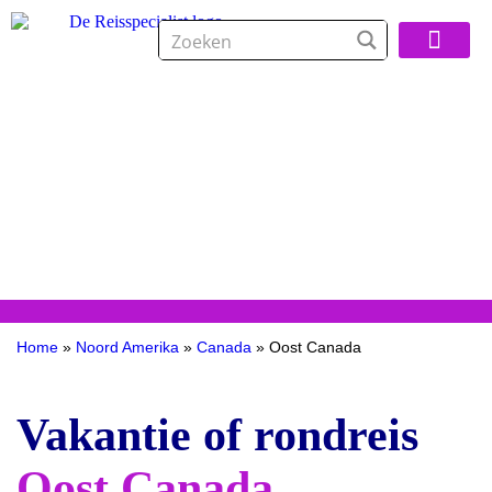
Over De Reisspeci
Home
»
Noord Amerika
»
Canada
»
Oost Canada
Vakantie of rondreis
Oost Canada