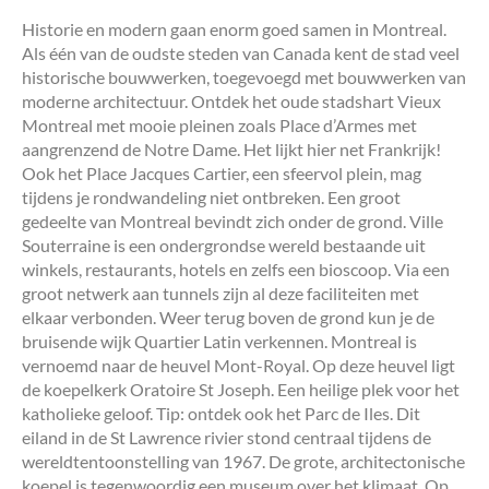
Historie en modern gaan enorm goed samen in Montreal.
Als één van de oudste steden van Canada kent de stad veel
historische bouwwerken, toegevoegd met bouwwerken van
moderne architectuur. Ontdek het oude stadshart Vieux
Montreal met mooie pleinen zoals Place d’Armes met
aangrenzend de Notre Dame. Het lijkt hier net Frankrijk!
Ook het Place Jacques Cartier, een sfeervol plein, mag
tijdens je rondwandeling niet ontbreken. Een groot
gedeelte van Montreal bevindt zich onder de grond. Ville
Souterraine is een ondergrondse wereld bestaande uit
winkels, restaurants, hotels en zelfs een bioscoop. Via een
groot netwerk aan tunnels zijn al deze faciliteiten met
elkaar verbonden. Weer terug boven de grond kun je de
bruisende wijk Quartier Latin verkennen. Montreal is
vernoemd naar de heuvel Mont-Royal. Op deze heuvel ligt
de koepelkerk Oratoire St Joseph. Een heilige plek voor het
katholieke geloof. Tip: ontdek ook het Parc de Iles. Dit
eiland in de St Lawrence rivier stond centraal tijdens de
wereldtentoonstelling van 1967. De grote, architectonische
koepel is tegenwoordig een museum over het klimaat. Op