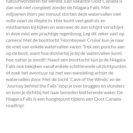
natuurwonderen ter wereld. Een vakantie Oost Canada is
dan ook niet compleet zonder de Niagara Falls. Met
miljoenen liters per minuut storten deze watervallen met
volle vaart de diepte in. Hier komt veel gedruis en
mistbanken bij kijken en wanneer de zon schijnt verschijnt
in deze mist een prachtige regenboog. Leg dit zeker vast op
camera! Met de boottocht ‘Hornblower Cruise’ kun je naar
de voet van enkele watervallen varen. Trek een poncho aan
op de boot, want hoe dichterbij je bij de watervallen komt
hoe natter je wordt! Naast een boottocht kun je de Niagara
Falls ook bekijken vanaf enkele schitterende uitzichtpunten
óf zoek het avontuur op met een wandeling achter de
watervallen door. Met de tocht ‘Cave of the Winds’ en de
‘Journey behind the Falls’ loop je over bruggen en vlonders
en kom je dichtbij het naar beneden kletterende water. De
Niagara Falls is een hoogtepunt tijdens een Oost Canada
roadtrip!