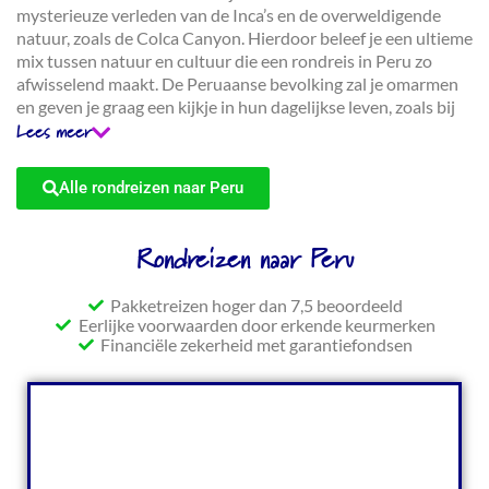
mysterieuze verleden van de Inca’s en de overweldigende
natuur, zoals de Colca Canyon. Hierdoor beleef je een ultieme
mix tussen natuur en cultuur die een rondreis in Peru zo
afwisselend maakt. De Peruaanse bevolking zal je omarmen
en geven je graag een kijkje in hun dagelijkse leven, zoals bij
een traditioneel riet-eiland bij het Titicacameer. Proef lokale
Lees meer
gerechten in de culinaire hoofdstad Lima, ga mee in de flow
van de stad in Arequipa en stap aan boord van een klein
Alle rondreizen naar Peru
vliegtuigje om de raadselachtige Nazca-lijnen te bekijken. En
niet te vergeten: de oude Incastad Machu Picchu! Je leest het
al, een vakantie in Peru zit boordevol nieuwe avonturen.
Rondreizen naar Peru
Vamos Peru!
Pakketreizen hoger dan 7,5 beoordeeld
Eerlijke voorwaarden door erkende keurmerken
Financiële zekerheid met garantiefondsen