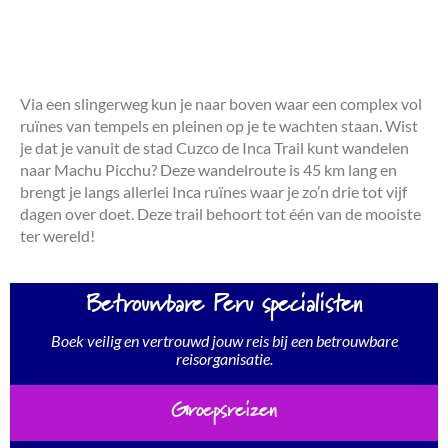
Via een slingerweg kun je naar boven waar een complex vol
ruïnes van tempels en pleinen op je te wachten staan. Wist
je dat je vanuit de stad Cuzco de Inca Trail kunt wandelen
naar Machu Picchu? Deze wandelroute is 45 km lang en
brengt je langs allerlei Inca ruïnes waar je zo’n drie tot vijf
dagen over doet. Deze trail behoort tot één van de mooiste
ter wereld!
Betrouwbare Peru specialisten
Boek veilig en vertrouwd jouw reis bij een betrouwbare
reisorganisatie.
Groepsreizen