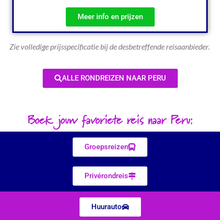
Meer info en prijzen
Zie volledige prijsspecificatie bij de desbetreffende reisaanbieder.
ALLE RONDREIZEN NAAR PERU
Boek jouw favoriete reis naar Peru:
Groepsreizen
Privérondreis
Huurauto