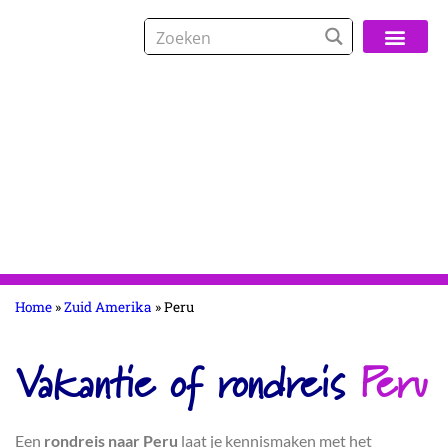
Over De Reisspeci
Home
»
Zuid Amerika
»
Peru
Vakantie of rondreis
Peru
Een
rondreis naar Peru
laat je kennismaken met het