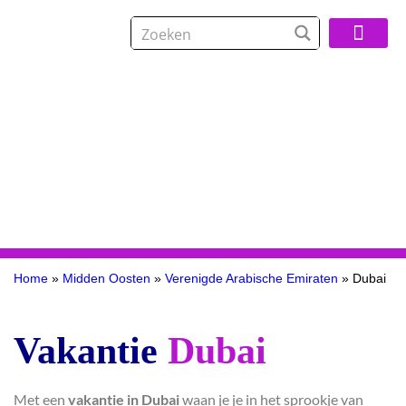
Over De Reisspeci
Home
»
Midden Oosten
»
Verenigde Arabische Emiraten
»
Dubai
Vakantie
Dubai
Met een
vakantie in Dubai
waan je je in het sprookje van