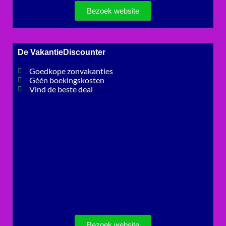
Bezoek website
De VakantieDiscounter
Goedkope zonvakanties
Géén boekingskosten
Vind de beste deal
Bezoek website