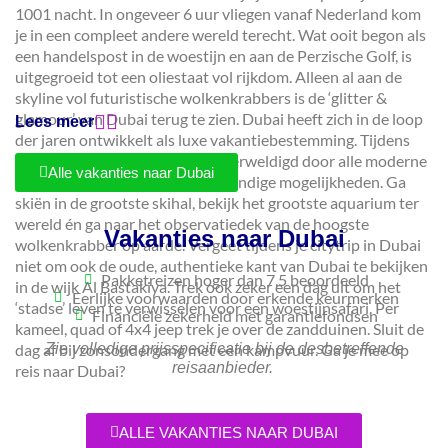
1001 nacht. In ongeveer 6 uur vliegen vanaf Nederland kom
je in een compleet andere wereld terecht. Wat ooit begon als
een handelspost in de woestijn en aan de Perzische Golf, is
uitgegroeid tot een oliestaat vol rijkdom. Alleen al aan de
skyline vol futuristische wolkenkrabbers is de ‘glitter &
glamour’ van Dubai terug te zien. Dubai heeft zich in de loop
Lees meer
der jaren ontwikkelt als luxe vakantiebestemming. Tijdens
een vakantie in Dubai raak je overweldigd door alle moderne
Alle vakanties naar Dubai
bezienswaardigheden en de oneindige mogelijkheden. Ga
skiën in de grootste skihal, bekijk het grootste aquarium ter
wereld én ga naar het observatiedek van de hoogste
Vakanties naar Dubai
wolkenkrabber op aarde. Vergeet tijdens je citytrip in Dubai
niet om ook de oude, authentieke kant van Dubai te bekijken
Pakketreizen hoger dan 7,5 beoordeeld
in de wijk Al Bastakiya. Trek ook zeker een dag uit om het
Eerlijke voorwaarden door erkende keurmerken
‘stadse’ leven te verwisselen voor een woestijnsafari. Per
Financiële zekerheid met garantiefondsen
kameel, quad of 4x4 jeep trek je over de zandduinen. Sluit de
dag af bij zonsondergang met een kampvuur. Ga je mee op
Zie volledige prijsspecificatie bij de desbetreffende
reisaanbieder.
reis naar Dubai?
ALLE VAKANTIES NAAR DUBAI