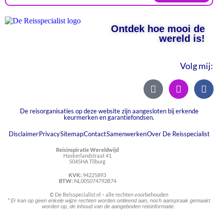
Ontdek hoe mooi de
wereld is!
Volg mij:
De reisorganisaties op deze website zijn aangesloten bij erkende
keurmerken en garantiefondsen.
Disclaimer
Privacy
Sitemap
Contact
Samenwerken
Over De Reisspecialist
Reisinspiratie Wereldwijd
Haskerlandstraat 41
5045HA Tilburg
KVK:
94225893
BTW:
NL005074792B74
© De Reisspecialist.nl – alle rechten voorbehouden
*
Er kan op geen enkele wijze rechten worden ontleend aan, noch aanspraak gemaakt
worden op, de inhoud van de aangeboden reisinformatie.