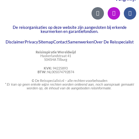
De reisorganisaties op deze website zijn aangesloten bij erkende
keurmerken en garantiefondsen.
Disclaimer
Privacy
Sitemap
Contact
Samenwerken
Over De Reisspecialist
Reisinspiratie Wereldwijd
Haskerlandstraat 41
5045HA Tilburg
KVK:
94225893
BTW:
NL005074792B74
© De Reisspecialist.nl – alle rechten voorbehouden
*
Er kan op geen enkele wijze rechten worden ontleend aan, noch aanspraak gemaakt
worden op, de inhoud van de aangeboden reisinformatie.