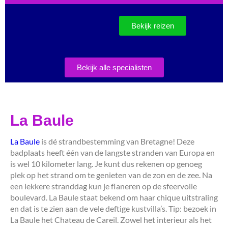
Bekijk reizen
Bekijk alle specialisten
La Baule
La Baule
is dé strandbestemming van Bretagne! Deze
badplaats heeft één van de langste stranden van Europa en
is wel 10 kilometer lang. Je kunt dus rekenen op genoeg
plek op het strand om te genieten van de zon en de zee. Na
een lekkere stranddag kun je flaneren op de sfeervolle
boulevard. La Baule staat bekend om haar chique uitstraling
en dat is te zien aan de vele deftige kustvilla’s. Tip: bezoek in
La Baule het Chateau de Careil. Zowel het interieur als het