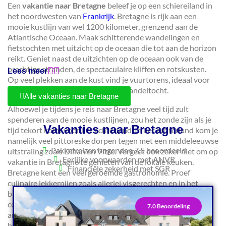
Een
vakantie naar Bretagne
beleef je op een schiereiland in
het noordwesten van
Frankrijk
. Bretagne is rijk aan een
mooie kustlijn van wel 1200 kilometer, grenzend aan de
Atlantische Oceaan. Maak schitterende wandelingen en
fietstochten met uitzicht op de oceaan die tot aan de horizon
reikt. Geniet naast de uitzichten op de oceaan ook van de
prachtige stranden, de spectaculaire kliffen en rotskusten.
Lees meer
Op veel plekken aan de kust vind je vuurtorens, ideaal voor
een tussenstop tijdens je fiets- of wandeltocht.
Alle vakanties naar Bretagne
Alhoewel je tijdens je reis naar Bretagne veel tijd zult
spenderen aan de mooie kustlijnen, zou het zonde zijn als je
Vakanties naar Bretagne
tijd tekort komt voor het achterland. In het achterland kom je
namelijk veel pittoreske dorpen tegen met een middeleeuwse
Pakketreizen hoger dan 7,5 beoordeeld
uitstraling zoals Dinan en Vitre. Vergeet ook zeker niet om op
Eerlijke voorwaarden met ANVR
vakantie in Bretagne te genieten van de lokale keuken.
Financiële zekerheid met SGR
Bretagne kent een veel geroemde gastronomie. Proef
culinaire lekkernijen zoals allerlei visgerechten en in het
bijzonder de crêpes. Een rondreis naar Bretagne is goed te
combineren met de streek Normandië. Je kunt hier onder
7.0 Beoordeling
andere de sprookjesachtige vesting Mont Saint Michel
bezoeken. Ga je mee op reis naar Bretagne?