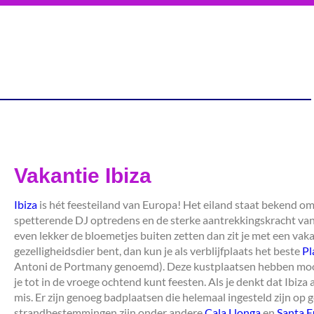
Vakantie Ibiza
Ibiza
is hét feesteiland van Europa! Het eiland staat bekend om 
spetterende DJ optredens en de sterke aantrekkingskracht van d
even lekker de bloemetjes buiten zetten dan zit je met een vaka
gezelligheidsdier bent, dan kun je als verblijfplaats het beste
Pl
Antoni de Portmany genoemd). Deze kustplaatsen hebben mooi
je tot in de vroege ochtend kunt feesten. Als je denkt dat Ibiza 
mis. Er zijn genoeg badplaatsen die helemaal ingesteld zijn op
strandbestemmingen zijn onder andere
Cala Llonga
en
Santa E