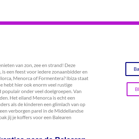
nieten van zon, zee en strand! Deze
Ba
 is een feest voor iedere zonaanbidder en
allorca, Menorca of Formentera? Ibiza staat
e hebt hier ook enorm veel rustige
B
nd populair onder veel doelgroepen. Van
nden. Het eiland Menorca is echt een
ders als de kinderen een glimlach van op
n een verborgen parel in de Middellandse
k jij je koffers voor een Balearen