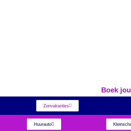
Boek jou
Zonvakanties
Huurauto
Kleinscha