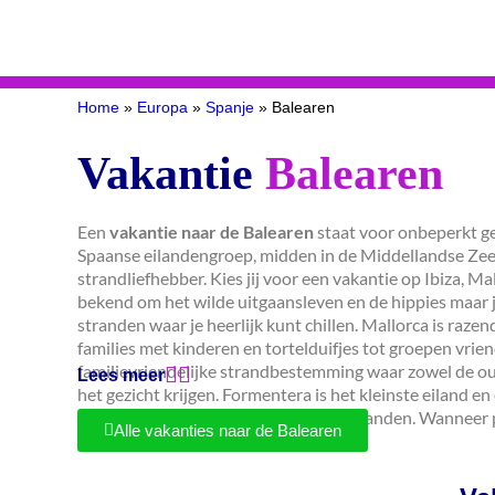
Home
»
Europa
»
Spanje
»
Balearen
Vakantie
Balearen
Een
vakantie naar de Balearen
staat voor onbeperkt ge
Spaanse eilandengroep, midden in de Middellandse Zee,
strandliefhebber. Kies jij voor een vakantie op Ibiza, M
bekend om het wilde uitgaansleven en de hippies maar j
stranden waar je heerlijk kunt chillen. Mallorca is raze
families met kinderen en tortelduifjes tot groepen vrie
familievriendelijke strandbestemming waar zowel de ou
Lees meer
het gezicht krijgen. Formentera is het kleinste eiland e
Zee. Lees hieronder meer over deze eilanden. Wanneer pa
Alle vakanties naar de Balearen
vakantie?