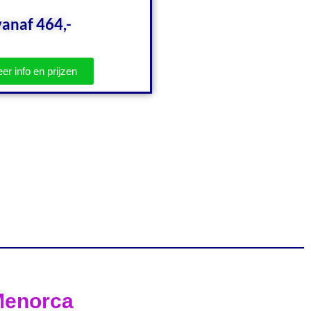
vanaf 464,-
er info en prijzen
enorca