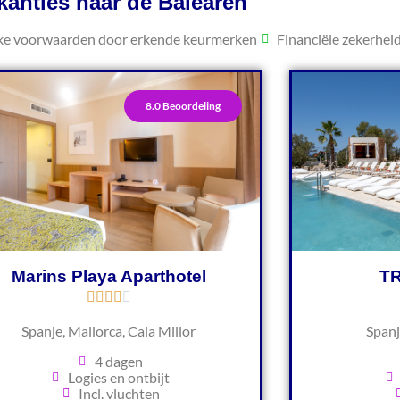
kanties naar de Balearen
jke voorwaarden door erkende keurmerken
Financiële zekerhei
8.0 Beoordeling
Marins Playa Aparthotel
TR
Spanje, Mallorca, Cala Millor
Spanj
4 dagen
Logies en ontbijt
Incl. vluchten