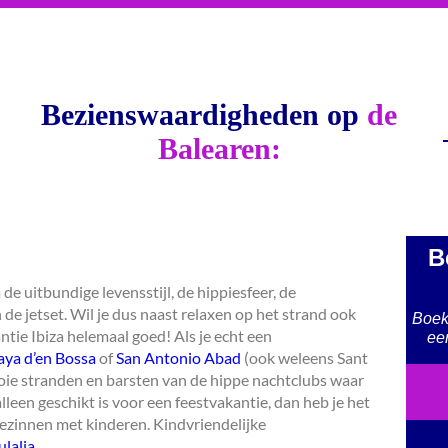
Bezienswaardigheden op
de
Balearen:
B
de uitbundige levensstijl, de hippiesfeer, de
e jetset. Wil je dus naast relaxen op het strand ook
Boek 
ntie Ibiza helemaal goed! Als je echt een
ee
aya d’en Bossa
of
San Antonio Abad
(ook weleens Sant
e stranden en barsten van de hippe nachtclubs waar
alleen geschikt is voor een feestvakantie, dan heb je het
 gezinnen met kinderen. Kindvriendelijke
ulalia
.