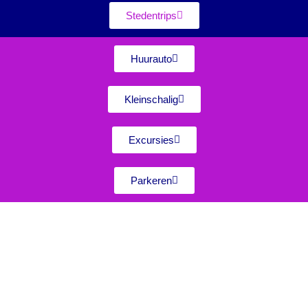
Stedentrips
Huurauto
Kleinschalig
Excursies
Parkeren