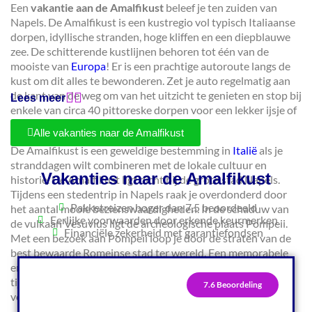
Een
vakantie aan de Amalfikust
beleef je ten zuiden van
Napels. De Amalfikust is een kustregio vol typisch Italiaanse
dorpen, idyllische stranden, hoge kliffen en een diepblauwe
zee. De schitterende kustlijnen behoren tot één van de
mooiste van
Europa
! Er is een prachtige autoroute langs de
kust om dit alles te bewonderen. Zet je auto regelmatig aan
de kant van de weg om van het uitzicht te genieten en stop bij
Lees meer
enkele van circa 40 pittoreske dorpen voor een lekker ijsje of
een wijntje op het terras.
Alle vakanties naar de Amalfikust
De Amalfikust is een geweldige bestemming in
Italië
als je
stranddagen wilt combineren met de lokale cultuur en
Vakanties naar de Amalfikust
historie. De Amalfikust ligt dicht bij de grote stad Napels.
Tijdens een stedentrip in Napels raak je overdonderd door
Pakketreizen hoger dan 7,5 beoordeeld
het aantal mooie bezienswaardigheden. In de schaduw van
Eerlijke voorwaarden door erkende keurmerken
de vulkaan Vesuvius ligt de archeologische plaats Pompeii.
Financiële zekerheid met garantiefondsen
Met een bezoek aan Pompeii loop je door de straten van de
best bewaarde Romeinse stad ter wereld. Een memorabele
ervaring! Benieuwd wat je nog meer allemaal kunt beleven
tijdens een rondreis langs de Amalfikust? Lees hieronder
7.6 Beoordeling
verder en vraag advies aan een Amalfikust specialist!