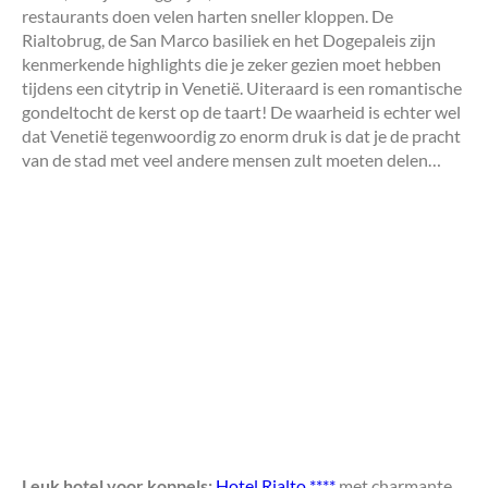
restaurants doen velen harten sneller kloppen. De
Rialtobrug, de San Marco basiliek en het Dogepaleis zijn
kenmerkende highlights die je zeker gezien moet hebben
tijdens een citytrip in Venetië. Uiteraard is een romantische
gondeltocht de kerst op de taart! De waarheid is echter wel
dat Venetië tegenwoordig zo enorm druk is dat je de pracht
van de stad met veel andere mensen zult moeten delen…
Leuk hotel voor koppels:
Hotel Rialto ****
met charmante