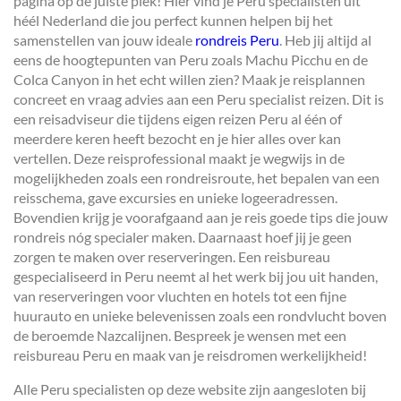
pagina op de juiste plek! Hier vind je Peru specialisten uit
héél Nederland die jou perfect kunnen helpen bij het
samenstellen van jouw ideale
rondreis Peru
. Heb jij altijd al
eens de hoogtepunten van Peru zoals Machu Picchu en de
Colca Canyon in het echt willen zien? Maak je reisplannen
concreet en vraag advies aan een Peru specialist reizen. Dit is
een reisadviseur die tijdens eigen reizen Peru al één of
meerdere keren heeft bezocht en je hier alles over kan
vertellen. Deze reisprofessional maakt je wegwijs in de
mogelijkheden zoals een rondreisroute, het bepalen van een
reisschema, gave excursies en unieke logeeradressen.
Bovendien krijg je voorafgaand aan je reis goede tips die jouw
rondreis nóg specialer maken. Daarnaast hoef jij je geen
zorgen te maken over reserveringen. Een reisbureau
gespecialiseerd in Peru neemt al het werk bij jou uit handen,
van reserveringen voor vluchten en hotels tot een fijne
huurauto en unieke belevenissen zoals een rondvlucht boven
de beroemde Nazcalijnen. Bespreek je wensen met een
reisbureau Peru en maak van je reisdromen werkelijkheid!
Alle Peru specialisten op deze website zijn aangesloten bij