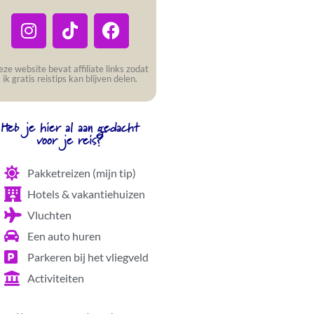
ze website bevat affiliate links zodat
ik gratis reistips kan blijven delen.
Heb je hier al aan gedacht
voor je reis?
Pakketreizen (mijn tip)
Hotels & vakantiehuizen
Vluchten
Een auto huren
Parkeren bij het vliegveld
Activiteiten