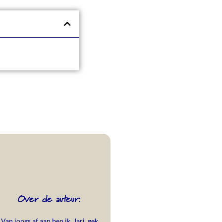
Over de auteur:
Van jongs af aan ben ik, Jari, gek