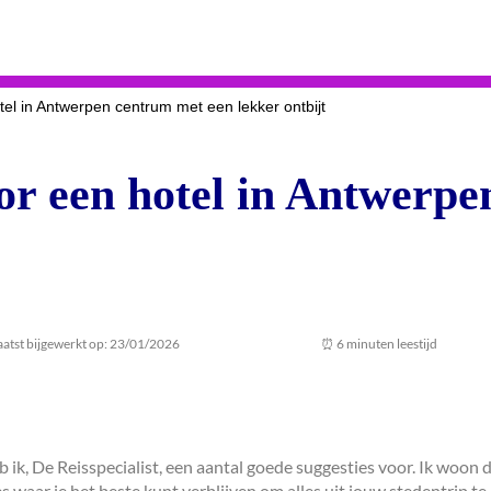
otel in Antwerpen centrum met een lekker ontbijt
voor een hotel in Antwerp
aatst bijgewerkt op: 23/01/2026
⏰ 6 minuten leestijd
b ik, De Reisspecialist, een aantal goede suggesties voor. Ik woo
aar je het beste kunt verblijven om alles uit jouw stedentrip te hal