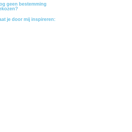
og geen bestemming
ekozen?
aat je door mij inspireren:
Bestemmingen
Blogs
Vakanties
vanaf 7,5
beoordeling