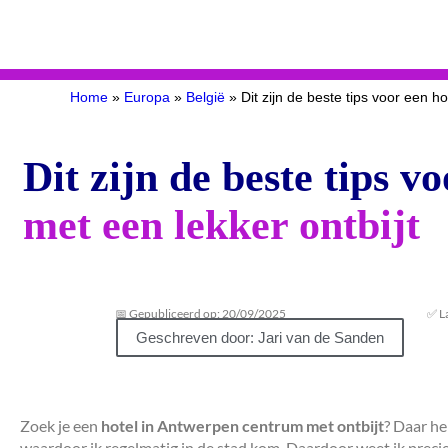
Home
»
Europa
»
België
»
Dit zijn de beste tips voor een h
Dit zijn de beste tips 
met een lekker ontbijt
📅 Gepubliceerd op: 20/09/2025
✅ L
Geschreven door: Jari van de Sanden
Zoek je een
hotel in Antwerpen centrum met ontbijt
? Daar he
waardoor ik regelmatig in de stad kom. Daardoor weet ik precies w