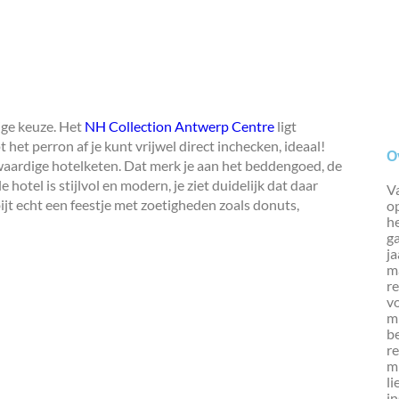
ige keuze. Het
NH Collection Antwerp Centre
ligt
het perron af je kunt vrijwel direct inchecken, ideaal!
O
gwaardige hotelketen. Dat merk je aan het beddengoed, de
hotel is stijlvol en modern, je ziet duidelijk dat daar
Va
bijt echt een feestje met zoetigheden zoals donuts,
op
h
g
ja
ma
re
vo
mi
b
re
mi
li
in