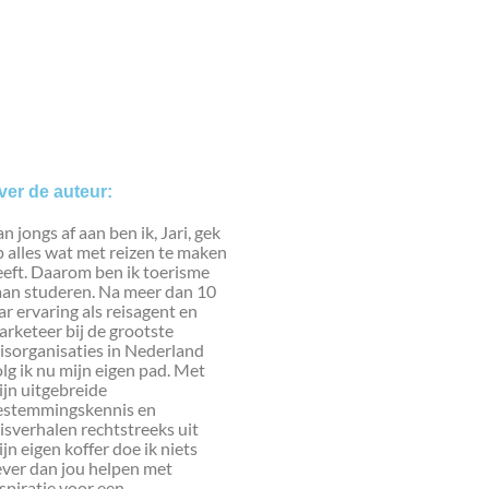
ver de auteur:
n jongs af aan ben ik, Jari, gek
 alles wat met reizen te maken
eeft. Daarom ben ik toerisme
aan studeren. Na meer dan 10
ar ervaring als reisagent en
rketeer bij de grootste
isorganisaties in Nederland
lg ik nu mijn eigen pad. Met
jn uitgebreide
estemmingskennis en
isverhalen rechtstreeks uit
jn eigen koffer doe ik niets
ever dan jou helpen met
spiratie voor een