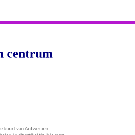
en centrum
n de buurt van Antwerpen
en. In dit artikel tip ik je over