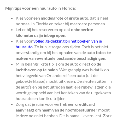
Mijn tips voor een huurauto in Florida:
Kies voor een
middelgrote of grote auto
, dat is heel
normaal in Florida en zeker bij meerdere personen.
Let er bij het reserveren op dat
onbeperkte
kilometers zijn inbegrepen
.
Kies voor
volledige dekking bij het boeken van je
huurauto
. Zo kun je zorgeloos rijden. Toch is het niet
onverstandig om bij het ophalen van de auto
foto’s te
maken van eventuele bestaande beschadigingen
.
Mijn belangrijkste tip is om de auto
direct op de
luchthaven op te halen
. Wat grappig was is dat ik op
het vliegveld van Orlando zelf een auto (uit de
geboekte klasse) mocht uitkiezen. De sleutels zitten in
de auto’s en bij het uitrijden laat je je rijbewijs zien die
wordt gekoppeld aan het kenteken van de uitgekozen
huurauto en kon ik uitrijden.
Zorg dat je ruim voor vertrek een
creditcard
aanvraagt om naam van de hoofdbestuurder
mocht
je deze nog niet hebben. Dit is namelijk verplicht. Zorg