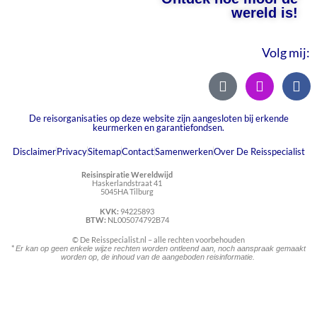
wereld is!
Volg mij:
De reisorganisaties op deze website zijn aangesloten bij erkende
keurmerken en garantiefondsen.
Disclaimer
Privacy
Sitemap
Contact
Samenwerken
Over De Reisspecialist
Reisinspiratie Wereldwijd
Haskerlandstraat 41
5045HA Tilburg
KVK:
94225893
BTW:
NL005074792B74
© De Reisspecialist.nl – alle rechten voorbehouden
*
Er kan op geen enkele wijze rechten worden ontleend aan, noch aanspraak gemaakt
worden op, de inhoud van de aangeboden reisinformatie.