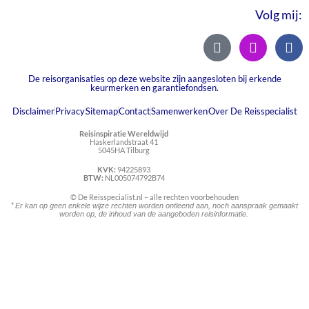
Volg mij:
De reisorganisaties op deze website zijn aangesloten bij erkende
keurmerken en garantiefondsen.
Disclaimer
Privacy
Sitemap
Contact
Samenwerken
Over De Reisspecialist
Reisinspiratie Wereldwijd
Haskerlandstraat 41
5045HA Tilburg
KVK:
94225893
BTW:
NL005074792B74
© De Reisspecialist.nl – alle rechten voorbehouden
*
Er kan op geen enkele wijze rechten worden ontleend aan, noch aanspraak gemaakt
worden op, de inhoud van de aangeboden reisinformatie.