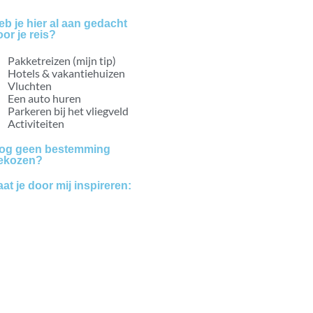
eb je hier al aan gedacht
oor je reis?
Pakketreizen (mijn tip)
Hotels & vakantiehuizen
Vluchten
Een auto huren
Parkeren bij het vliegveld
Activiteiten
og geen bestemming
ekozen?
aat je door mij inspireren:
Bestemmingen
Blogs
Vakanties
vanaf 7,5
beoordeling