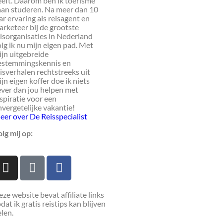
eeft. Daarom ben ik toerisme
aan studeren. Na meer dan 10
ar ervaring als reisagent en
rketeer bij de grootste
isorganisaties in Nederland
lg ik nu mijn eigen pad. Met
jn uitgebreide
estemmingskennis en
isverhalen rechtstreeks uit
jn eigen koffer doe ik niets
ever dan jou helpen met
spiratie voor een
vergetelijke vakantie!
eer over De Reisspecialist
lg mij op:
ze website bevat affiliate links
dat ik gratis reistips kan blijven
len.