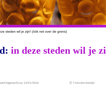
eze steden wil je zijn! (óók net over de grens)
nd:
in deze steden wil je z
aatst bijgewerkt op: 23/01/2026
⏰ 7 minuten leestijd