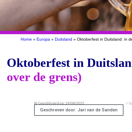
Home
»
Europa
»
Duitsland
»
Oktoberfest in Duitsland: in d
Oktoberfest in Duitsla
over de grens)
📅 Gepubliceerd op: 29/08/2025
✅ L
Geschreven door: Jari van de Sanden