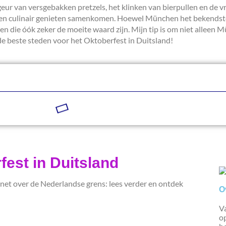
eur van versgebakken pretzels, het klinken van bierpullen en de vr
heid en culinair genieten samenkomen. Hoewel München het bekends
ten die óók zeker de moeite waard zijn. Mijn tip is om niet alleen
u de beste steden voor het Oktoberfest in Duitsland!
fest in Duitsland
net over de Nederlandse grens: lees verder en ontdek
O
Va
op