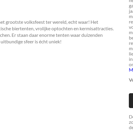
h
g
ja
ma
re
t grootste volksfeest ter wereld, echt waar! Het
vo
ische biertenten, vrolijke optochten en kermisattracties.
mi
nchen. Er staan daar enorme tenten waar duizenden
b
uitbundige sfeer is écht uniek!
re
mi
li
in
on
M
Vo
De
zo
de