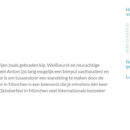
H
v
N
rnijen zoals gebraden kip, Weißwurst en reusachtige
g
tein Anton (zo lang mogelijk een bierpul vasthouden) en
L
er is om tussendoor een wandeling te maken door de
r in München is een belevenis die je minstens één keer
ktoberfest in München veel internationale bezoeker