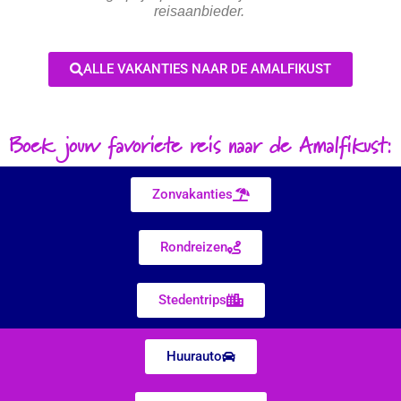
reisaanbieder.
ALLE VAKANTIES NAAR DE AMALFIKUST
Boek jouw favoriete reis naar de Amalfikust:
Zonvakanties
Rondreizen
Stedentrips
Huurauto