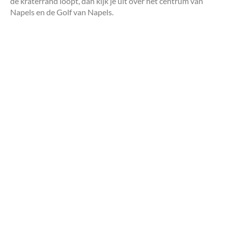
de kraterrand loopt, dan kijk je uit over het centrum van
Napels en de Golf van Napels.