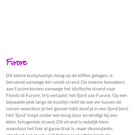
Furore
Dit kleine kustplaatsje, hoog op de kliffen gelegen, is
beroemd vanwege één uniek strand. De meeste bezoekers
aan Furore komen vanwege het idyllische strand naar
Fiordo di Furore. Vrij vertaald: het fjord van Furore. Op een
bepaalde plek langs de kustlijn reikt de zee ver tussen de
rotsen waardoor je het gevoel hebt alsof je in een fjord bent.
Het ‘fjord’ loopt onder een brug door en eindigt bij een
klein, fotogeniek strand. Dit strand is redelijk klein
waardoor het hier al gauw druk is, maar desondanks
absoluut een must-visit tijdens je roadtrip langs de