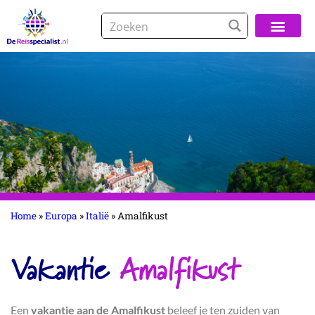
Over De Reisspeci
Home
»
Europa
»
Italië
»
Amalfikust
Vakantie
Amalfikust
Een
vakantie aan de Amalfikust
beleef je ten zuiden van