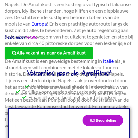
Napels. De Amalfikust is een kustregio vol typisch Italiaanse
dorpen, idyllische stranden, hoge kliffen en een diepblauwe
zee. De schitterende kustlijnen behoren tot één van de
mooiste van
Europa
! Er is een prachtige autoroute langs de
kust om dit alles te bewonderen. Zet je auto regelmatig aan
de kant van de weg om van het uitzicht te genieten en stop bij
Lees meer
enkele van circa 40 pittoreske dorpen voor een lekker ijsje of
een wijntje op het terras.
Alle vakanties naar de Amalfikust
De Amalfikust is een geweldige bestemming in
Italië
als je
stranddagen wilt combineren met de lokale cultuur en
Vakanties naar de Amalfikust
historie. De Amalfikust ligt dicht bij de grote stad Napels.
Tijdens een stedentrip in Napels raak je overdonderd door
Pakketreizen hoger dan 7,5 beoordeeld
het aantal mooie bezienswaardigheden. In de schaduw van
Eerlijke voorwaarden door erkende keurmerken
de vulkaan Vesuvius ligt de archeologische plaats Pompeii.
Financiële zekerheid met garantiefondsen
Met een bezoek aan Pompeii loop je door de straten van de
best bewaarde Romeinse stad ter wereld. Een memorabele
ervaring! Benieuwd wat je nog meer allemaal kunt beleven
tijdens een rondreis langs de Amalfikust? Lees hieronder
8.5 Beoordeling
verder en vraag advies aan een Amalfikust specialist!