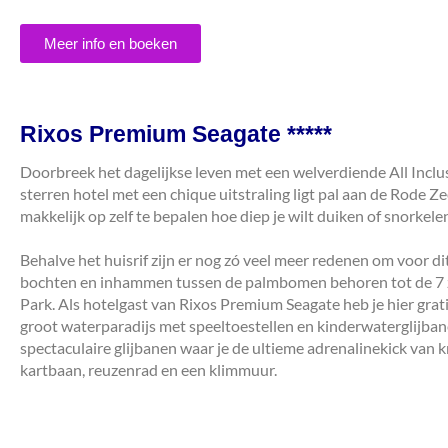
Meer info en boeken
Rixos Premium Seagate *****
Doorbreek het dagelijkse leven met een welverdiende All Inclu
sterren hotel met een chique uitstraling ligt pal aan de Rode Ze
makkelijk op zelf te bepalen hoe diep je wilt duiken of snorkele
Behalve het huisrif zijn er nog zó veel meer redenen om voor d
bochten en inhammen tussen de palmbomen behoren tot de 7 
Park. Als hotelgast van Rixos Premium Seagate heb je hier grati
groot waterparadijs met speeltoestellen en kinderwaterglijba
spectaculaire glijbanen waar je de ultieme adrenalinekick van k
kartbaan, reuzenrad en een klimmuur.