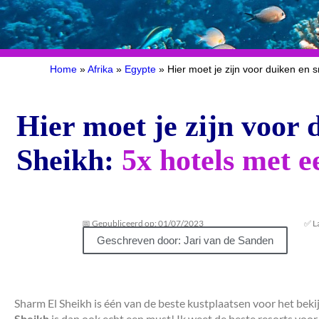
Home
»
Afrika
»
Egypte
»
Hier moet je zijn voor duiken en 
Hier moet je zijn voor
Sheikh:
5x hotels met e
📅 Gepubliceerd op: 01/07/2023
✅ L
Geschreven door: Jari van de Sanden
Sharm El Sheikh is één van de beste kustplaatsen voor het be
Sheikh
is dan ook echt een must! Ik weet de beste resorts voo