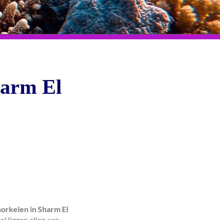
harm El
norkelen in Sharm El
kel liggen allen aan