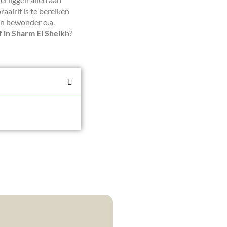
aalrif is te bereiken
en bewonder o.a.
f in Sharm El Sheikh
?