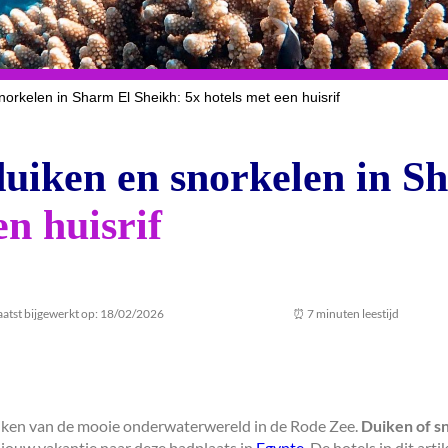
snorkelen in Sharm El Sheikh: 5x hotels met een huisrif
 duiken en snorkelen in S
en huisrif
aatst bijgewerkt op: 18/02/2026
⏰ 7 minuten leestijd
kijken van de mooie onderwaterwereld in de Rode Zee.
Duiken of s
r jouw vakantie naar deze badplaats in
Egypte
. De hotels in dit arti