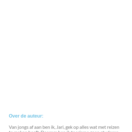
Over de auteur:
Van jongs af aan ben ik, Jari, gek op alles wat met reizen