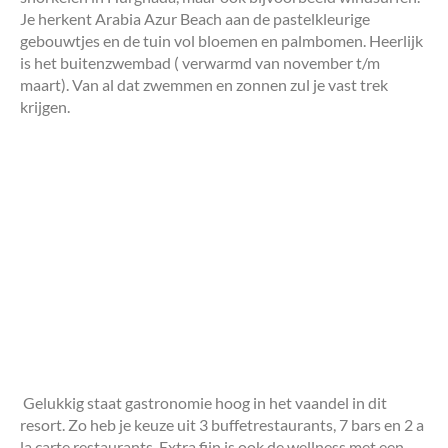
Je herkent Arabia Azur Beach aan de pastelkleurige
gebouwtjes en de tuin vol bloemen en palmbomen. Heerlijk
is het buitenzwembad ( verwarmd van november t/m
maart). Van al dat zwemmen en zonnen zul je vast trek
krijgen.
Gelukkig staat gastronomie hoog in het vaandel in dit
resort. Zo heb je keuze uit 3 buffetrestaurants, 7 bars en 2 a
la carte restaurants. Extra fijn is ook de wellness met een