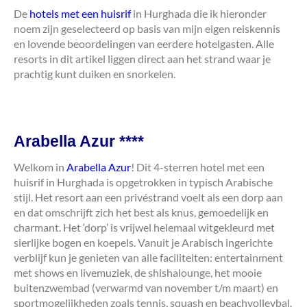
De
hotels met een huisrif
in Hurghada die ik hieronder
noem zijn geselecteerd op basis van mijn eigen reiskennis
en lovende beoordelingen van eerdere hotelgasten. Alle
resorts in dit artikel liggen direct aan het strand waar je
prachtig kunt duiken en snorkelen.
Arabella Azur ****
Welkom in
Arabella Azur
! Dit 4-sterren hotel met een
huisrif in Hurghada is opgetrokken in typisch Arabische
stijl. Het resort aan een privéstrand voelt als een dorp aan
en dat omschrijft zich het best als knus, gemoedelijk en
charmant. Het ‘dorp’ is vrijwel helemaal witgekleurd met
sierlijke bogen en koepels. Vanuit je Arabisch ingerichte
verblijf kun je genieten van alle faciliteiten: entertainment
met shows en livemuziek, de shishalounge, het mooie
buitenzwembad (verwarmd van november t/m maart) en
sportmogelijkheden zoals tennis, squash en beachvolleybal.