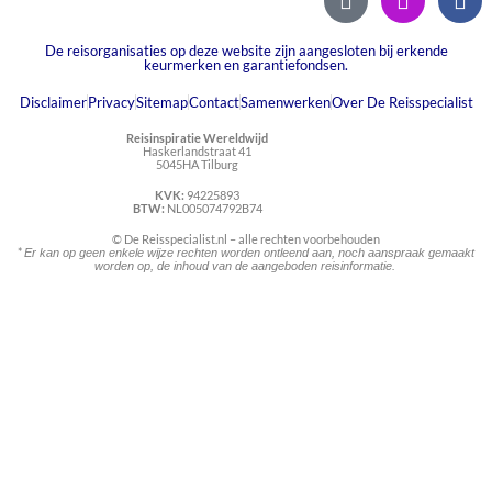
De reisorganisaties op deze website zijn aangesloten bij erkende
keurmerken en garantiefondsen.
Disclaimer
Privacy
Sitemap
Contact
Samenwerken
Over De Reisspecialist
Reisinspiratie Wereldwijd
Haskerlandstraat 41
5045HA Tilburg
KVK:
94225893
BTW:
NL005074792B74
© De Reisspecialist.nl – alle rechten voorbehouden
*
Er kan op geen enkele wijze rechten worden ontleend aan, noch aanspraak gemaakt
worden op, de inhoud van de aangeboden reisinformatie.