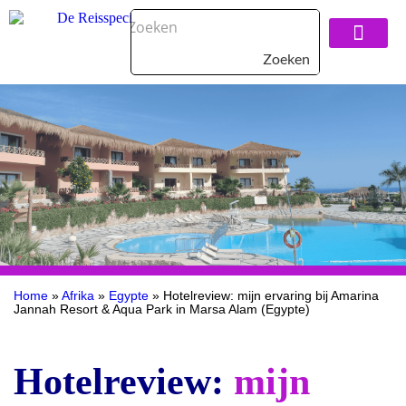
Zoeken
Over De Reisspeci
Home
»
Afrika
»
Egypte
»
Hotelreview: mijn ervaring bij Amarina
Jannah Resort & Aqua Park in Marsa Alam (Egypte)
Hotelreview:
mijn