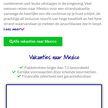
combineren met leuke uitstapjes in de omgeving. Veel
mensen reizen naar Mexico voor een strandvakantie
vanwege de heerlijke zon die continue op je huid schijnt, de
prachtige all inclusive resorts van hoge kwaliteit en het fijne
strand waarvandaan je meteen de azuurblauwe zee in loopt.
Dit vind je vooral op het schiereiland Yucatan in badplaatsen
Lees meer
zoals Cancun en Playa del Carman. Maar vergeet ook niet dat
Mexico het land van de Maya’s is. Het is onvoorstelbaar om
Alle vakanties naar Mexico
te zien dat deze oude bevolking, midden in jungles,
reusachtige tempelcomplexen uit de grond stampten zonder
hedendaagse technieken (zoals kraanmachines) te gebruiken.
Vakanties naar Mexico
De overblijfselen van Maya bouwwerken in Chichen Itza,
Tulum en Palenque zijn vandaag de dag nog te bewonderen.
Pakketreizen hoger dan 7,5 beoordeeld
Daardoor is Mexico ook geschikt voor een rondreis vol
Eerlijke voorwaarden door erkende keurmerken
culturele hoogtepunten. Bienvenido a Mexico!
Financiële zekerheid met garantiefondsen