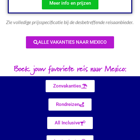
Meer info en prijzen
Zie volledige prijsspecificatie bij de desbetreffende reisaanbieder.
ALLE VAKANTIES NAAR MEXICO
Boek jouw favoriete reis naar Mexico:
Zonvakanties
Rondreizen
All Inclusive