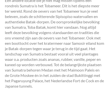
Een andere locatie die je niet mag missen tijdens een
rondreis Sumatra is het Tobameer. Dit is het diepste meer
ter wereld. Rond de oevers van het Tobameer kun je veel
beleven, zoals de schitterende Sipisopiso watervallen en
authentieke Batak-dorpen. De oorspronkelijke bevolking
van Sumatra, Toba Batak, komt hier vandaan. Nog altijd
leeft deze bevolking volgens standaarden en tradities die
ons vreemd zijn aan de oevers van het Tobameer. Ook met
een boottocht over het kratermeer naar Samosir eiland kom
je Batak-dorpen tegen waar je terug in de tijd gaat. Het
landschap van Sumatra bestaat vooral uit veel plantages
waar o.a. producten zoals ananas, rubber, vanille, peper en
kaneel op worden verbouwd. Tot de belangrijkste plaatsen
van Sumatra behoren Medan met het Maimoon Paleis en
de Grote Moskee én in het zuiden de stad Bukittinggi met
het Pagaruyung Palace, het Nederlandse Fort de Cock en de
Japanse tunnels.