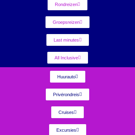
Rondreizen
Groepsreizen
Last minutes
All Inclusive
Huurauto
Privérondreis
Cruises
Excursies