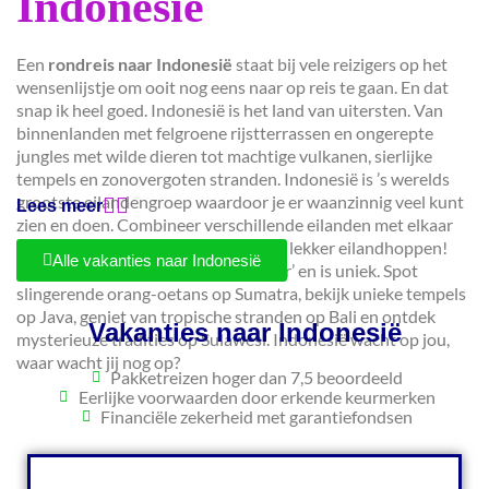
Indonesië
Een
rondreis naar Indonesië
staat bij vele reizigers op het
wensenlijstje om ooit nog eens naar op reis te gaan. En dat
snap ik heel goed. Indonesië is het land van uitersten. Van
binnenlanden met felgroene rijstterrassen en ongerepte
jungles met wilde dieren tot machtige vulkanen, sierlijke
tempels en zonovergoten stranden. Indonesië is ’s werelds
grootste eilandengroep waardoor je er waanzinnig veel kunt
Lees meer
zien en doen. Combineer verschillende eilanden met elkaar
tijdens een reis naar Indonesië en ga lekker eilandhoppen!
Alle vakanties naar Indonesië
Ieder eiland heeft een eigen ‘karakter’ en is uniek. Spot
slingerende orang-oetans op Sumatra, bekijk unieke tempels
op Java, geniet van tropische stranden op Bali en ontdek
Vakanties naar Indonesië
mysterieuze tradities op Sulawesi. Indonesië wacht op jou,
waar wacht jij nog op?
Pakketreizen hoger dan 7,5 beoordeeld
Eerlijke voorwaarden door erkende keurmerken
Financiële zekerheid met garantiefondsen