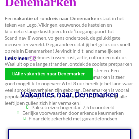
Denemarken
Een
vakantie of rondreis naar Denemarken
staat in het
teken van Lego, Vikingen, eeuwenoude kastelen en
kilometerslange kustlijnen. In de ‘toegangspoort tot
Scandinavië’ wonen, volgens onderzoek, de gelukkigste
mensen ter wereld. Gegarandeerd dat jij het geluk ook voelt
op reis in Denemarken! Je vindt in dit land namelijk een
perfecte mengelmoes tussen rust, actie, cultuur en natuur.
Lees meer
Waai uit op de lange stranden, ontdek de coolste pretparken
en slenter door schilderachtige dorpjes en steden. Een
Alle vakanties naar Denemarken
autovakantie vanuit Nederland naar Denemarken is zeer
goed mogelijk. In ongeveer 6 tot 8 uur bereik je het land waar
veel sprookjesverhalen zijn geboren. Denemarken is vooral
Vakanties naar Denemarken
populair onder gezinnen met kinderen, maar werkelijk alle
leeftijden zullen zich hier vermaken!
Pakketreizen hoger dan 7,5 beoordeeld
Eerlijke voorwaarden door erkende keurmerken
Financiële zekerheid met garantiefondsen