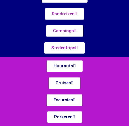
Rondreizen
Campings
Stedentrips
Huurauto
Cruises
Excursies
Parkeren