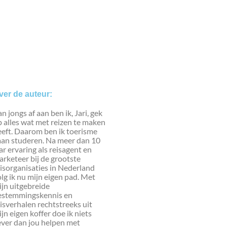
ver de auteur:
n jongs af aan ben ik, Jari, gek
 alles wat met reizen te maken
eeft. Daarom ben ik toerisme
aan studeren. Na meer dan 10
ar ervaring als reisagent en
rketeer bij de grootste
isorganisaties in Nederland
lg ik nu mijn eigen pad. Met
jn uitgebreide
estemmingskennis en
isverhalen rechtstreeks uit
jn eigen koffer doe ik niets
ever dan jou helpen met