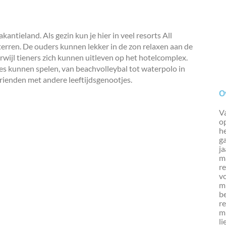
kantieland. Als gezin kun je hier in veel resorts All
sterren. De ouders kunnen lekker in de zon relaxen aan de
rwijl tieners zich kunnen uitleven op het hotelcomplex.
es kunnen spelen, van beachvolleybal tot waterpolo in
rienden met andere leeftijdsgenootjes.
O
Va
op
h
g
ja
ma
re
vo
mi
b
re
mi
li