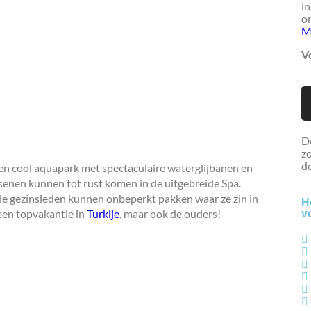
in
on
M
Vo
De
zo
de
en cool aquapark met spectaculaire waterglijbanen en
ssenen kunnen tot rust komen in de uitgebreide Spa.
Alle gezinsleden kunnen onbeperkt pakken waar ze zin in
H
 een topvakantie in
Turkije
, maar ook de ouders!
v