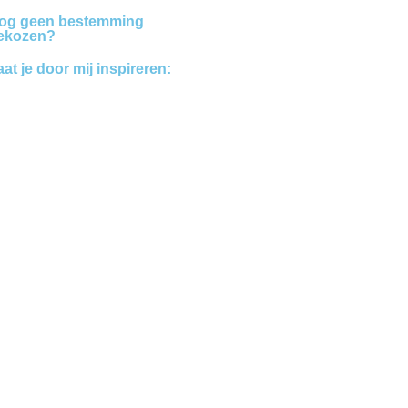
og geen bestemming
ekozen?
aat je door mij inspireren:
Bestemmingen
Blogs
Vakanties
vanaf 7,5
beoordeling