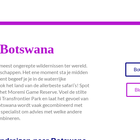
Botswana
 meest ongerepte wildernissen ter wereld.
Bo
andschappen. Het ene moment sta je midden
nt begeef je je in de waterrijke
het land van de allerbeste safari’s! Spot
Bl
het Moremi Game Reserve. Voel de stilte
Transfrontier Park en laat het gevoel van
r Botswana wordt vaak gecombineerd met
specialist om advies met welke andere
mbineren.