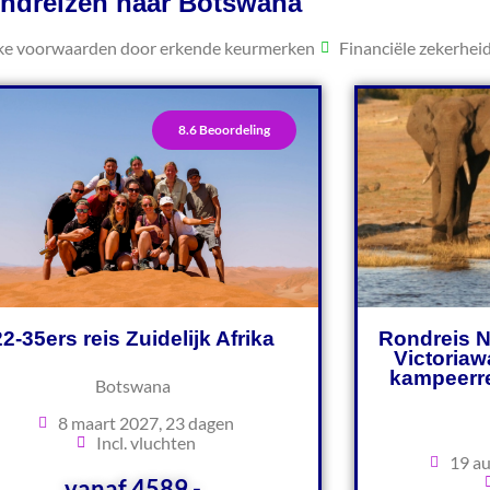
ndreizen naar Botswana
jke voorwaarden door erkende keurmerken
Financiële zekerhei
8.6 Beoordeling
22-35ers reis Zuidelijk Afrika
Rondreis 
Victoriaw
kampeerre
Botswana
8 maart 2027, 23 dagen
Incl. vluchten
19 au
vanaf 4589,-