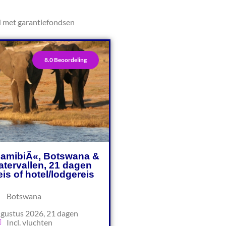
d met garantiefondsen
8.0 Beoordeling
NamibiÃ«, Botswana &
atervallen, 21 dagen
is of hotel/lodgereis
Botswana
gustus 2026, 21 dagen
Incl. vluchten