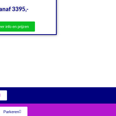
anaf 3395,-
er info en prijzen
Parkeren