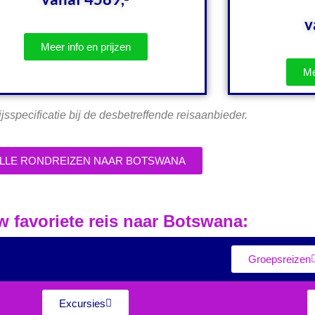
v
Meer info en prijzen
Me
ijsspecificatie bij de desbetreffende reisaanbieder.
LLE RONDREIZEN NAAR BOTSWANA
 favoriete reis naar Botswana:
Groepsreizen
Excursies