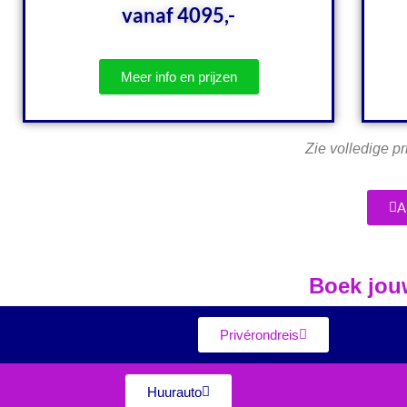
vanaf 4095,-
Meer info en prijzen
Zie volledige pr
A
Boek jouw
Privérondreis
Huurauto