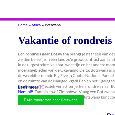
Home
»
Afrika
»
Botswana
Vakantie of rondreis
Een
rondreis naar Botswana
brengt je naar één van de
Zelden beleef je in één land zo’n groot contrast aan l
in de uitgestrekte Kalahari woestijn en het andere mome
moerasgebieden van de Okavango Delta. Botswana is ook 
de wereldberoemde Big Five in Chobe National Park of 
en de ruimte van de Makgadikgadi Pan en het Kgalagadi 
de alledaagse hectiek ver achter je. Een rondreis naa
Lees meer
Namibië
, Zambia en/of Zimbabwe. Vraag een Botswana 
reisbestemming je een rondreis naar Botswana kunt co
Alle rondreizen naar Botswana