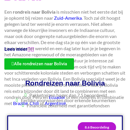
Een
rondreis naar Bolivia
is misschien niet het eerste dat bij
je opkomt bij reizen naar
Zuid-Amerika
. Toch zal dit hoogst
gelegen land ter wereld je enorm verrassen. Niet alleen
vanwege de kleurrijke inwoners en de Indiaanse cultuur,
maar ook door ongerepte natuurgebieden die enorm van
elkaar verschillen. De ene dag sta je op één van de grootste
zoutvlaktes ter wereld en een dag later kun je je begeven in
Lees meer
het Amazone regenwoud of de moerasgebieden van de
Pampa’s. Alhoewel de magistrale natuur je interesse zal
Alle rondreizen naar Bolivia
blijven trekken is het aan te raden om ook tijd vrij te maken
voor schitterende koloniale steden en verborgen schatten uit
het Inca verleden van Bolivia. Een Bolivia specialist weet je de
Rondreizen naar Bolivia
mooiste plekken van het land te vertellen. Maak je Bolivia
reis extra bijzonder door dit land te combineren met een
Pakketreizen hoger dan 7,5 beoordeeld
rondreis door Peru en
Ecuador
of een rondreis in combinatie
Eerlijke voorwaarden door erkende keurmerken
met
Brazilië
,
Chili
of
Argentinië
.
Financiële zekerheid met garantiefondsen
8.6 Beoordeling