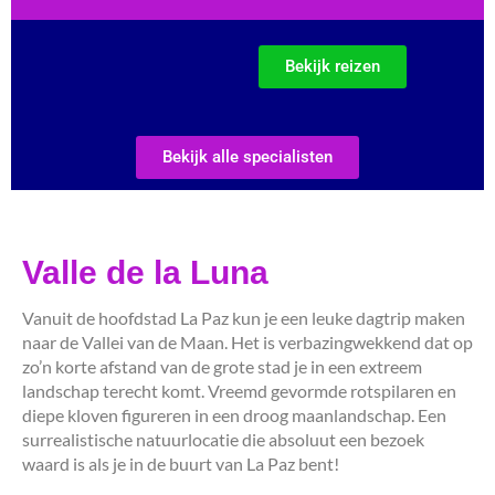
Bekijk reizen
Bekijk alle specialisten
Valle de la Luna
Vanuit de hoofdstad La Paz kun je een leuke dagtrip maken
naar de Vallei van de Maan. Het is verbazingwekkend dat op
zo’n korte afstand van de grote stad je in een extreem
landschap terecht komt. Vreemd gevormde rotspilaren en
diepe kloven figureren in een droog maanlandschap. Een
surrealistische natuurlocatie die absoluut een bezoek
waard is als je in de buurt van La Paz bent!