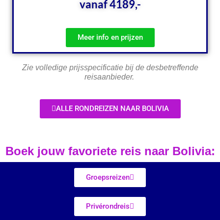
vanaf 4189,-
Meer info en prijzen
Zie volledige prijsspecificatie bij de desbetreffende
reisaanbieder.
ALLE RONDREIZEN NAAR BOLIVIA
Boek jouw favoriete reis naar Bolivia:
Groepsreizen
Privérondreis