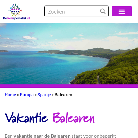
Over De Reisspeci
Home
»
Europa
»
Spanje
»
Balearen
Vakantie
Balearen
Een
vakantie naar de Balearen
staat voor onbeperkt