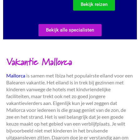
Bekijk reizen
Bekijk alle specialisten
Vakantie Mallorca
Mallorca
is samen met Ibiza het populairste eiland voor een
Balearen vakantie. Het eiland is in trek bij gezinnen met
kinderen vanwege de hotels met kindvriendelijke
faciliteiten, maar trekt ook net zo goed jongere
vakantievierders aan. Eigenlijk kun je wel zeggen dat
Mallorca voor iedereen is die graag geniet van de zon, de
zee en het strand. Het is wel belangrijk dat je een goede
keuze maakt op het gebied van een verblijfplaats. Je wilt
bijvoorbeeld niet met kinderen in het bruisende
uitgaansleven zitten. Daarom doe je er verstandig aan om