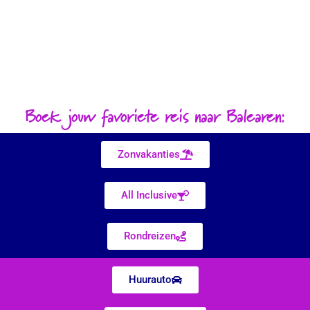
Boek jouw favoriete reis naar Balearen:
Zonvakanties
All Inclusive
Rondreizen
Huurauto