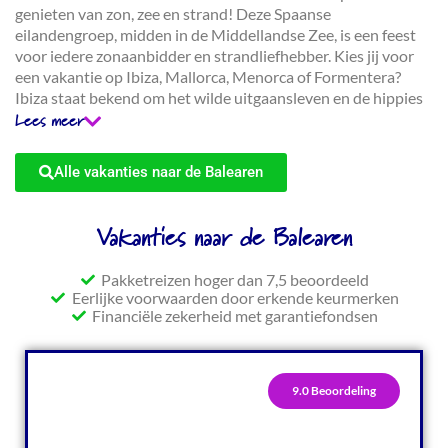
genieten van zon, zee en strand! Deze Spaanse
eilandengroep, midden in de Middellandse Zee, is een feest
voor iedere zonaanbidder en strandliefhebber. Kies jij voor
een vakantie op Ibiza, Mallorca, Menorca of Formentera?
Ibiza staat bekend om het wilde uitgaansleven en de hippies
maar je hebt hier ook enorm veel rustige stranden waar je
Lees meer
heerlijk kunt chillen. Mallorca is razend populair onder veel
doelgroepen. Van families met kinderen en tortelduifjes tot
Alle vakanties naar de Balearen
groepen vrienden. Het eiland Menorca is echt een
familievriendelijke strandbestemming waar zowel de ouders
als de kinderen een glimlach van op het gezicht krijgen.
Vakanties naar de Balearen
Formentera is het kleinste eiland en een verborgen parel in
de Middellandse Zee. Lees hieronder meer over deze
Pakketreizen hoger dan 7,5 beoordeeld
eilanden. Wanneer pak jij je koffers voor een Balearen
Eerlijke voorwaarden door erkende keurmerken
vakantie?
Financiële zekerheid met garantiefondsen
9.0 Beoordeling