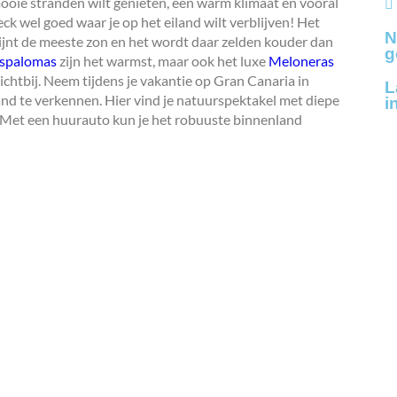
ooie stranden wilt genieten, een warm klimaat én vooral
k wel goed waar je op het eiland wilt verblijven! Het
N
hijnt de meeste zon en het wordt daar zelden kouder dan
g
spalomas
zijn het warmst, maar ook het luxe
Meloneras
dichtbij. Neem tijdens je vakantie op Gran Canaria in
L
nd te verkennen. Hier vind je natuurspektakel met diepe
i
. Met een huurauto kun je het robuuste binnenland