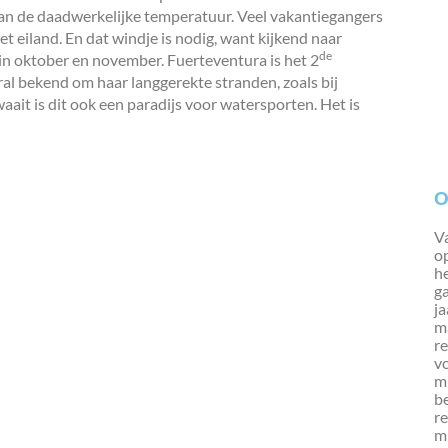
dan de daadwerkelijke temperatuur. Veel vakantiegangers
het eiland. En dat windje is nodig, want kijkend naar
de
in oktober en november. Fuerteventura is het 2
ral bekend om haar langgerekte stranden, zoals bij
aait is dit ook een paradijs voor watersporten. Het is
O
Va
op
h
g
ja
ma
re
vo
mi
b
re
mi