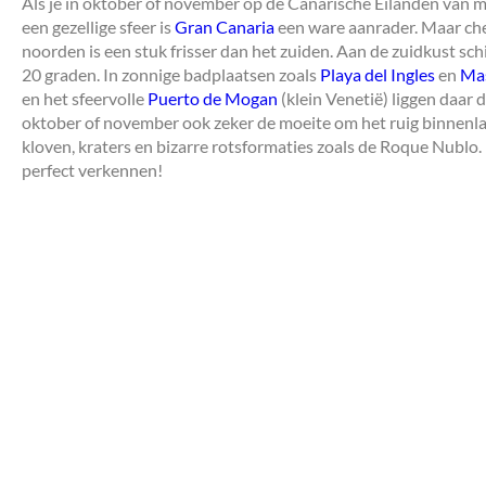
Als je in oktober of november op de Canarische Eilanden van m
een gezellige sfeer is
Gran Canaria
een ware aanrader. Maar chec
noorden is een stuk frisser dan het zuiden. Aan de zuidkust sc
20 graden. In zonnige badplaatsen zoals
Playa del Ingles
en
Ma
en het sfeervolle
Puerto de Mogan
(klein Venetië) liggen daar 
oktober of november ook zeker de moeite om het ruig binnenla
kloven, kraters en bizarre rotsformaties zoals de Roque Nublo
perfect verkennen!