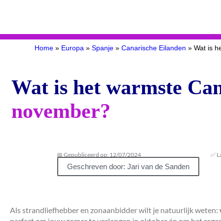
Home
»
Europa
»
Spanje
»
Canarische Eilanden
»
Wat is h
Wat is het warmste Can
november?
📅 Gepubliceerd op: 12/07/2024
✅ L
Geschreven door: Jari van de Sanden
Als strandliefhebber en zonaanbidder wilt je natuurlijk weten:
perfect om jouw zomer te verlengen in oktober én om het regen