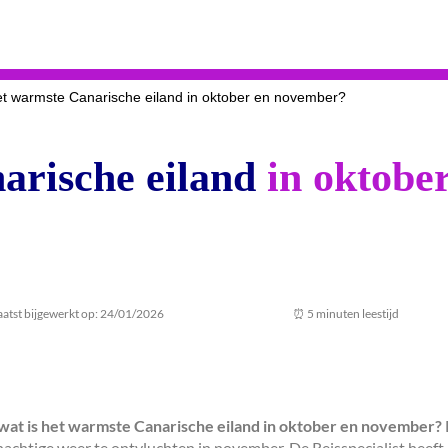
et warmste Canarische eiland in oktober en november?
arische eiland
in oktobe
aatst bijgewerkt op: 24/01/2026
⏰ 5 minuten leestijd
wat is het warmste Canarische eiland in oktober en november?
achtige weer te ontvluchten in november. De Reisspecialist heeft