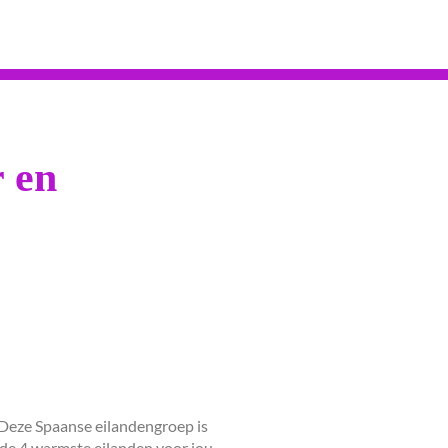
r en
Deze Spaanse eilandengroep is
 de 4 warmste eilanden voor jou