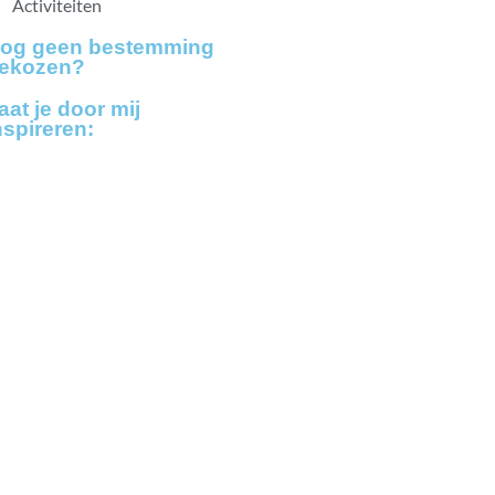
Activiteiten
og geen bestemming
ekozen?
aat je door mij
nspireren:
Bestemmingen
Blogs
Vakanties
vanaf 7,5
beoordeling