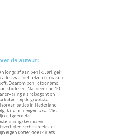
ver de auteur:
n jongs af aan ben ik, Jari, gek
 alles wat met reizen te maken
eeft. Daarom ben ik toerisme
aan studeren. Na meer dan 10
ar ervaring als reisagent en
rketeer bij de grootste
isorganisaties in Nederland
lg ik nu mijn eigen pad. Met
jn uitgebreide
estemmingskennis en
isverhalen rechtstreeks uit
jn eigen koffer doe ik niets