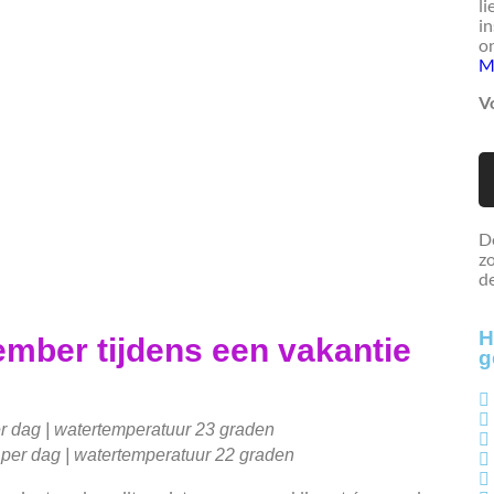
li
in
on
M
Vo
De
zo
de
H
ember tijdens een vakantie
g
er dag | watertemperatuur 23 graden
 per dag | watertemperatuur 22 graden