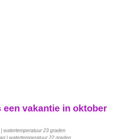
s een vakantie in oktober
g | watertemperatuur 23 graden
dag | watertemperatuur 22 graden