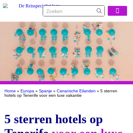
Over De Reisspeci
Home
»
Europa
»
Spanje
»
Canarische Eilanden
»
5 sterren
hotels op Tenerife voor een luxe vakantie
5 sterren hotels op