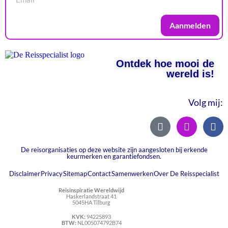
Aanmelden
Ontdek hoe mooi de
wereld is!
Volg mij:
De reisorganisaties op deze website zijn aangesloten bij erkende
keurmerken en garantiefondsen.
Disclaimer
Privacy
Sitemap
Contact
Samenwerken
Over De Reisspecialist
Reisinspiratie Wereldwijd
Haskerlandstraat 41
5045HA Tilburg
KVK:
94225893
BTW:
NL005074792B74