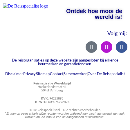
Ontdek hoe mooi de
wereld is!
Volg mij:
De reisorganisaties op deze website zijn aangesloten bij erkende
keurmerken en garantiefondsen.
Disclaimer
Privacy
Sitemap
Contact
Samenwerken
Over De Reisspecialist
Reisinspiratie Wereldwijd
Haskerlandstraat 41
5045HA Tilburg
KVK:
94225893
BTW:
NL005074792B74
© De Reisspecialist.nl – alle rechten voorbehouden
*
Er kan op geen enkele wijze rechten worden ontleend aan, noch aanspraak gemaakt
worden op, de inhoud van de aangeboden reisinformatie.