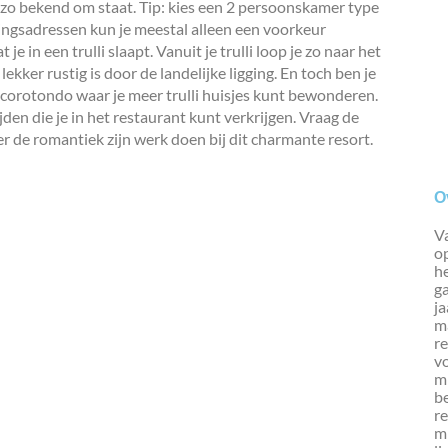
a zo bekend om staat. Tip: kies een 2 persoonskamer type
tingsadressen kun je meestal alleen een voorkeur
 je in een trulli slaapt. Vanuit je trulli loop je zo naar het
ekker rustig is door de landelijke ligging. En toch ben je
Locorotondo waar je meer trulli huisjes kunt bewonderen.
den die je in het restaurant kunt verkrijgen. Vraag de
r de romantiek zijn werk doen bij dit charmante resort.
O
Va
op
h
g
ja
ma
re
vo
mi
b
re
mi