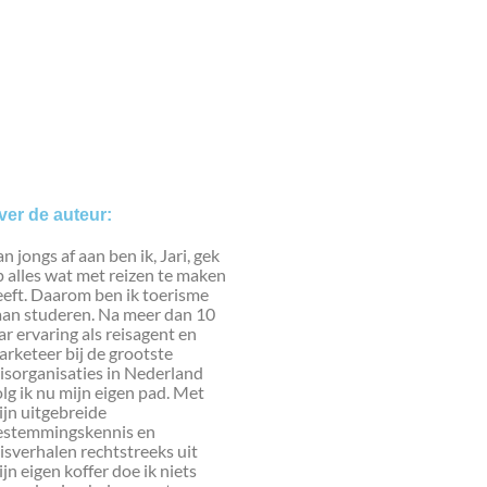
ver de auteur:
n jongs af aan ben ik, Jari, gek
 alles wat met reizen te maken
eeft. Daarom ben ik toerisme
aan studeren. Na meer dan 10
ar ervaring als reisagent en
rketeer bij de grootste
isorganisaties in Nederland
lg ik nu mijn eigen pad. Met
jn uitgebreide
estemmingskennis en
isverhalen rechtstreeks uit
jn eigen koffer doe ik niets