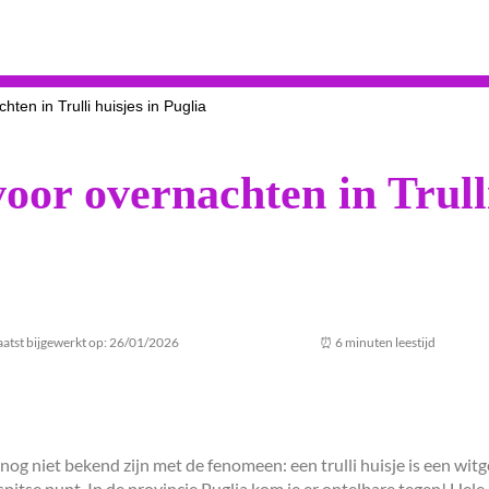
hten in Trulli huisjes in Puglia
voor overnachten in Trulli
aatst bijgewerkt op: 26/01/2026
⏰ 6 minuten leestijd
je nog niet bekend zijn met de fenomeen: een trulli huisje is een w
spitse punt. In de provincie Puglia kom je er ontelbare tegen! Hele