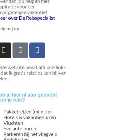
ever dan jou helpen met
spiratie voor een
vergetelijke vakantie!
eer over De Reisspecialist
lg mij op:
ze website bevat affiliate links
dat ik gratis reistips kan blijven
len.
eb je hier al aan gedacht
oor je reis?
Pakketreizen (mijn tip)
Hotels & vakantiehuizen
Vluchten
Een auto huren
Parkeren bij het vliegveld
Activiteiten