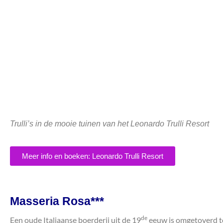
Trulli’s in de mooie tuinen van het Leonardo Trulli Resort
Meer info en boeken: Leonardo Trulli Resort
Masseria Rosa***
de
Een oude Italiaanse boerderij uit de 19
eeuw is omgetoverd to