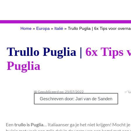
Home
»
Europa
»
Italië
»
Trullo Puglia | 6x Tips voor overnac
Trullo Puglia |
6x Tips 
Puglia
📅 Gepubliceerd op: 25/07/2022
✅ L
Geschreven door: Jari van de Sanden
Een
trullo is Puglia
… Italiaanser ga je het niet krijgen! Mocht 
huisje met vaak een grijs dak in de vorm van een kegel met een 