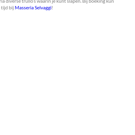
 diverse trullo’s waarin je kunt slapen. Bij boeking kun
tijd bij
Masseria Selvaggi
!