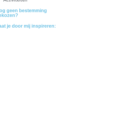
og geen bestemming
ekozen?
aat je door mij inspireren:
Bestemmingen
Blogs
Vakanties
vanaf 7,5
beoordeling