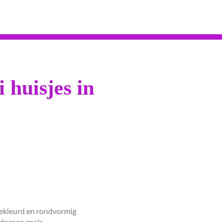
 huisjes in
itgekleurd en rondvormig
 dorpen zoals