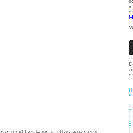
li
in
on
M
Vo
De
zo
de
H
v
t een prachtig vakantieadres! De eigenaren van