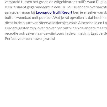
verspreid tussen het groen de witgekleurde trulli’s waar Pugli
B en je slaapt gegarandeerd in een Trullo! Bij andere overnach
aangeven, maar bij
Leonardo Trulli Resort
ben je er zeker van dat
buitenzwembad mét poolbar. Wat je zal opvallen is dat het hier l
dicht in de buurt van sfeervolle dorpjes zoals Alberobello en 
Eerdere gasten zijn lovend over het ontbijt en de andere maaltij
receptie ook zeker naar de wijntours in de omgeving. Laat verde
Perfect voor een huwelijksreis!