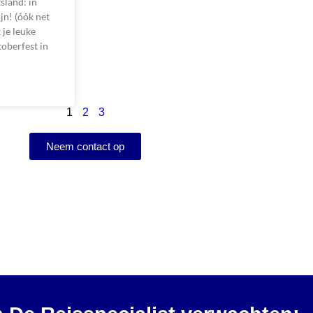
sland: in
ijn! (óók net
 je leuke
oberfest in
1
2
3
Neem contact op