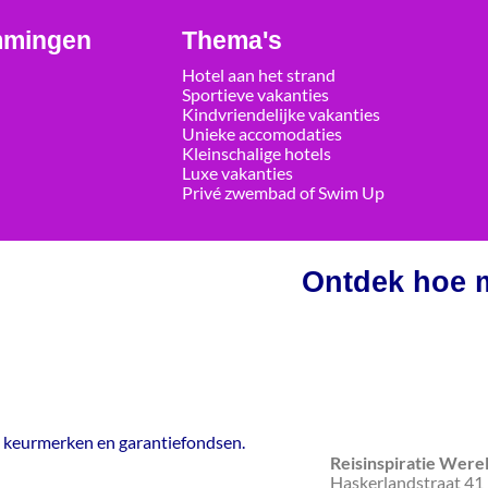
mmingen
Thema's
Hotel aan het strand
Sportieve vakanties
Kindvriendelijke vakanties
Unieke accomodaties
Kleinschalige hotels
Luxe vakanties
Privé zwembad of Swim Up
Ontdek hoe m
e keurmerken en garantiefondsen.
Reisinspiratie Were
Haskerlandstraat 41