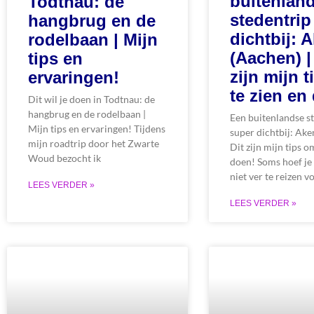
buitenlan
Todtnau: de
stedentrip
hangbrug en de
dichtbij: 
rodelbaan | Mijn
(Aachen) |
tips en
zijn mijn 
ervaringen!
te zien en
Dit wil je doen in Todtnau: de
hangbrug en de rodelbaan |
Een buitenlandse s
Mijn tips en ervaringen! Tijdens
super dichtbij: Ake
mijn roadtrip door het Zwarte
Dit zijn mijn tips o
Woud bezocht ik
doen! Soms hoef je
niet ver te reizen v
LEES VERDER »
LEES VERDER »