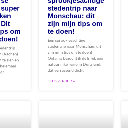
dse
sprookjesachtige
 super
stedentrip naar
Aken
Monschau: dit
 Dit
zijn mijn tips om
tips om
te doen!
 doen!
Een sprookjesachtige
stedentrip naar Monschau: dit
tedentrip
zijn mijn tips om te doen!
n (Aachen)
Onlangs bezocht ik de Eifel, een
m te zien en
natuurrijke regio in Duitsland,
 helemaal
dat verrassend dicht
oor
LEES VERDER »