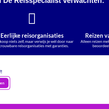
n De Reisspecialist verwachten:
Eerlijke reisorganisaties
Reizen v
koop niets zelf, maar verwijs je wél door naar
Alleen reizen me
trouwbare reisorganisaties met garanties.
beoordeelt
f!
en