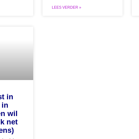
LEES VERDER »
t in
 in
n wil
ók net
ens)