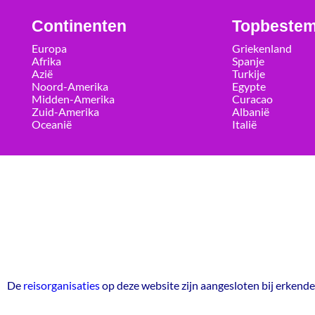
Continenten
Topbeste
Europa
Griekenland
Afrika
Spanje
Azië
Turkije
Noord-Amerika
Egypte
Midden-Amerika
Curacao
Zuid-Amerika
Albanië
Oceanië
Italië
De
reisorganisaties
op deze website zijn aangesloten bij erkend