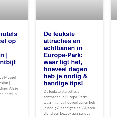
hotels
De leukste
zel op
attracties en
achtbanen in
n |
Europa-Park:
ntbijt
waar ligt het,
hoeveel dagen
heb je nodig &
n de Moezel
handige tips!
nsion |
diner Als je
De leukste attracties en
en hotel in
achtbanen in Europa-Park:
waar ligt het, hoeveel dagen heb
je nodig & handige tips! Al jaren
stond een bezoek aan Europa