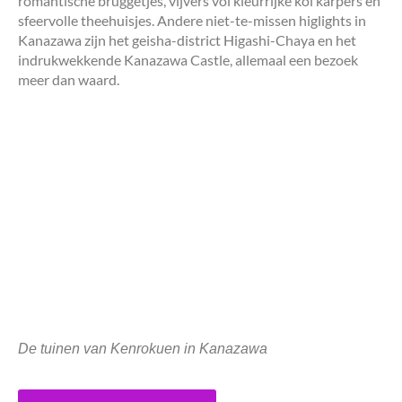
romantische bruggetjes, vijvers vol kleurrijke koi karpers en
sfeervolle theehuisjes. Andere niet-te-missen higlights in
Kanazawa zijn het geisha-district Higashi-Chaya en het
indrukwekkende Kanazawa Castle, allemaal een bezoek
meer dan waard.
De tuinen van Kenrokuen in Kanazawa