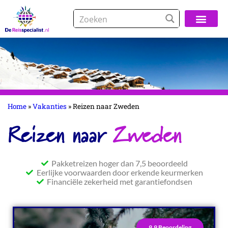
Over De Reisspeci
Home
»
Vakanties
»
Reizen naar Zweden
Reizen naar
Zweden
Pakketreizen hoger dan 7,5 beoordeeld
Eerlijke voorwaarden door erkende keurmerken
Financiële zekerheid met garantiefondsen
9.9 Beoordeling