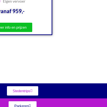
Eigen vervoer
vanaf 959,-
er info en prijzen
Stedentrips
Parkeren