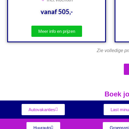
vanaf 505,-
Meer info en prijzen
Zie volledige pr
Boek jo
Autovakanties
Last minu
Huurauto
Groepsrei