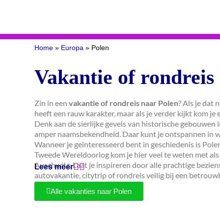
Home
»
Europa
»
Polen
Vakantie of rondreis
Zin in een
vakantie of rondreis naar Polen
? Als je dat 
heeft een rauw karakter, maar als je verder kijkt kom je er
Denk aan de sierlijke gevels van historische gebouwen 
amper naamsbekendheid. Daar kunt je ontspannen in wa
Wanneer je geïnteresseerd bent in geschiedenis is Pole
Tweede Wereldoorlog kom je hier veel te weten met als
Auschwitz. Laat je inspireren door alle prachtige bezi
Lees meer
autovakantie, citytrip of rondreis veilig bij een betrou
via De Reisspecialist!
Alle vakanties naar Polen