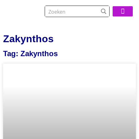
Over De Reisspeci
Zakynthos
Tag: Zakynthos