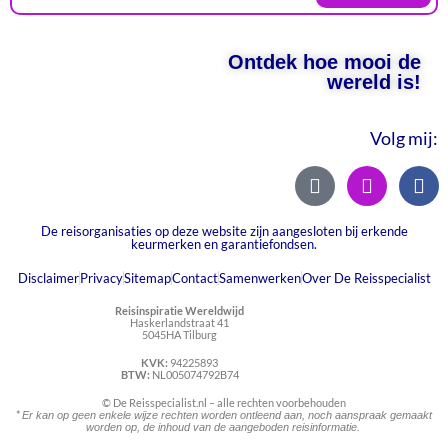
Ontdek hoe mooi de
wereld is!
Volg mij:
De reisorganisaties op deze website zijn aangesloten bij erkende
keurmerken en garantiefondsen.
Disclaimer
Privacy
Sitemap
Contact
Samenwerken
Over De Reisspecialist
Reisinspiratie Wereldwijd
Haskerlandstraat 41
5045HA Tilburg
KVK:
94225893
BTW:
NL005074792B74
© De Reisspecialist.nl – alle rechten voorbehouden
*
Er kan op geen enkele wijze rechten worden ontleend aan, noch aanspraak gemaakt
worden op, de inhoud van de aangeboden reisinformatie.