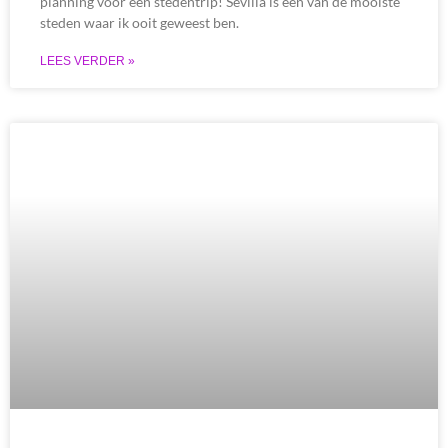
planning voor een stedentrip! Sevilla is één van de mooiste
steden waar ik ooit geweest ben.
LEES VERDER »