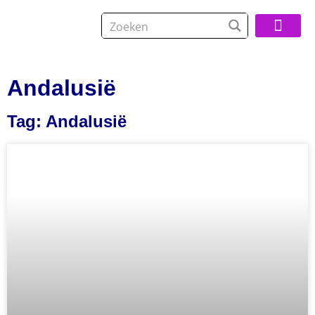
Over De Reisspeci
Andalusië
Tag: Andalusië