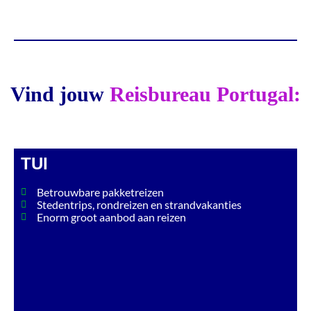
Vind jouw
Reisbureau Portugal:
TUI
Betrouwbare pakketreizen
Stedentrips, rondreizen en strandvakanties
Enorm groot aanbod aan reizen