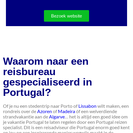
Bezoek website
Waarom naar een
reisbureau
gespecialiseerd in
Portugal?
Of je nu een stedentrip naar Porto of
Lissabon
wilt maken, een
rondreis over de
Azoren
of
Madeira
óf een welverdiende
strandvakantie aan de
Algarve
… het is altijd een goed idee om
je vakantie Portugal te laten regelen door een Portugal reizen
specialist. Dit is een reisadviseur die Portugal enorm goed kent
en jou op een inspirerende manier wegwijs maakt in de