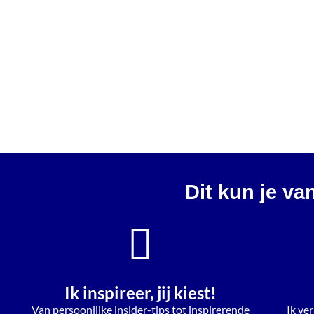
Dit kun je va
Ik inspireer, jij kiest!
Van persoonlijke insider-tips tot inspirerende
Ik ver