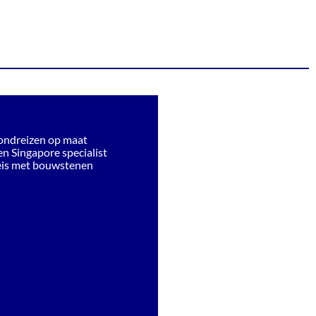
l
rondreizen op maat
n Singapore specialist
eis met bouwstenen