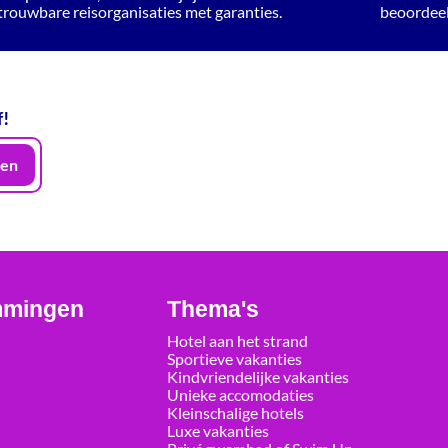
trouwbare reisorganisaties met garanties.
beoordeelt
f!
en
mmingen
Thema's
Hotel aan het strand
Sportieve vakanties
Kindvriendelijke vakanties
Unieke accomodaties
Kleinschalige hotels
Luxe vakanties