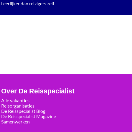
 eerlijker dan reizigers zelf.
Over De Reisspecialist
Alle vakanties
Reisorganisaties
De Reisspecialist Blog
De Reisspecialist Magazine
Samenwerken