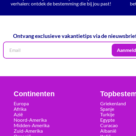
verhalen: ontdek de bestemming die bij jou past!
be
Ontvang exclusieve vakantietips via de nieuwsbrie
Aanmeld
Continenten
Topbeste
Europa
Griekenland
Afrika
Spanje
Azië
Turkije
Noord-Amerika
Egypte
Midden-Amerika
Curacao
Zuid-Amerika
Albanië