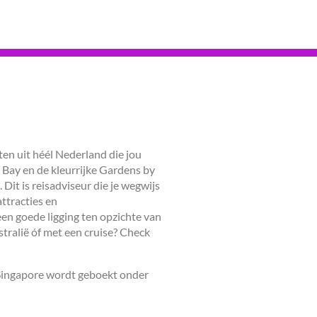
sten uit héél Nederland die jou
a Bay en de kleurrijke Gardens by
 Dit is reisadviseur die je wegwijs
ttracties en
een goede ligging ten opzichte van
tralië óf met een cruise? Check
 Singapore wordt geboekt onder