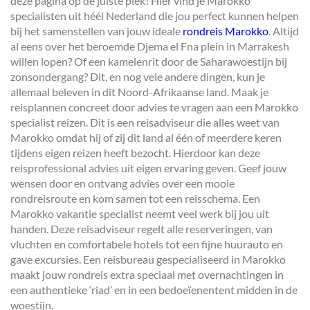
deze pagina op de juiste plek! Hier vind je Marokko
specialisten uit héél Nederland die jou perfect kunnen helpen
bij het samenstellen van jouw ideale
rondreis Marokko
. Altijd
al eens over het beroemde Djema el Fna plein in Marrakesh
willen lopen? Of een kamelenrit door de Saharawoestijn bij
zonsondergang? Dit, en nog vele andere dingen, kun je
allemaal beleven in dit Noord-Afrikaanse land. Maak je
reisplannen concreet door advies te vragen aan een Marokko
specialist reizen. Dit is een reisadviseur die alles weet van
Marokko omdat hij of zij dit land al één of meerdere keren
tijdens eigen reizen heeft bezocht. Hierdoor kan deze
reisprofessional advies uit eigen ervaring geven. Geef jouw
wensen door en ontvang advies over een mooie
rondreisroute en kom samen tot een reisschema. Een
Marokko vakantie specialist neemt veel werk bij jou uit
handen. Deze reisadviseur regelt alle reserveringen, van
vluchten en comfortabele hotels tot een fijne huurauto en
gave excursies. Een reisbureau gespecialiseerd in Marokko
maakt jouw rondreis extra speciaal met overnachtingen in
een authentieke ‘riad’ en in een bedoeïenentent midden in de
woestijn.