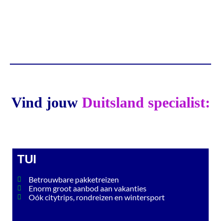
Vind jouw
Duitsland specialist:
TUI
Betrouwbare pakketreizen
Enorm groot aanbod aan vakanties
Oók citytrips, rondreizen en wintersport