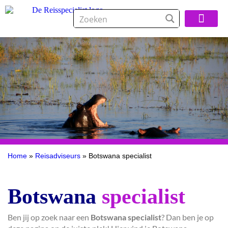
Over De Reisspeci
Home
»
Reisadviseurs
»
Botswana specialist
Botswana
specialist
Ben jij op zoek naar een
Botswana specialist
? Dan ben je op