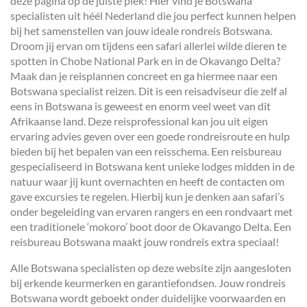
deze pagina op de juiste plek! Hier vind je Botswana
specialisten uit héél Nederland die jou perfect kunnen helpen
bij het samenstellen van jouw ideale rondreis Botswana.
Droom jij ervan om tijdens een safari allerlei wilde dieren te
spotten in Chobe National Park en in de Okavango Delta?
Maak dan je reisplannen concreet en ga hiermee naar een
Botswana specialist reizen. Dit is een reisadviseur die zelf al
eens in Botswana is geweest en enorm veel weet van dit
Afrikaanse land. Deze reisprofessional kan jou uit eigen
ervaring advies geven over een goede rondreisroute en hulp
bieden bij het bepalen van een reisschema. Een reisbureau
gespecialiseerd in Botswana kent unieke lodges midden in de
natuur waar jij kunt overnachten en heeft de contacten om
gave excursies te regelen. Hierbij kun je denken aan safari’s
onder begeleiding van ervaren rangers en een rondvaart met
een traditionele ‘mokoro’ boot door de Okavango Delta. Een
reisbureau Botswana maakt jouw rondreis extra speciaal!
Alle Botswana specialisten op deze website zijn aangesloten
bij erkende keurmerken en garantiefondsen. Jouw rondreis
Botswana wordt geboekt onder duidelijke voorwaarden en