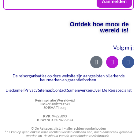
Aanmelden
Ontdek hoe mooi de
wereld is!
Volg mij:
De reisorganisaties op deze website zijn aangesloten bij erkende
keurmerken en garantiefondsen.
Disclaimer
Privacy
Sitemap
Contact
Samenwerken
Over De Reisspecialist
Reisinspiratie Wereldwijd
Haskerlandstraat 41
5045HA Tilburg
KVK:
94225893
BTW:
NL005074792B74
© De Reisspecialist.nl – alle rechten voorbehouden
*
Er kan op geen enkele wijze rechten worden ontleend aan, noch aanspraak gemaakt
worden op, de inhoud van de aangeboden reisinformatie.