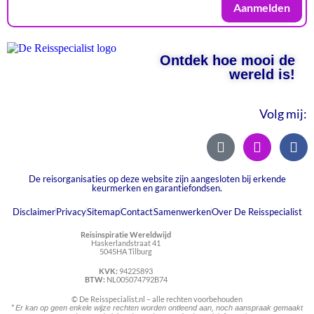
Aanmelden
Ontdek hoe mooi de
wereld is!
Volg mij:
De reisorganisaties op deze website zijn aangesloten bij erkende
keurmerken en garantiefondsen.
Disclaimer
Privacy
Sitemap
Contact
Samenwerken
Over De Reisspecialist
Reisinspiratie Wereldwijd
Haskerlandstraat 41
5045HA Tilburg
KVK:
94225893
BTW:
NL005074792B74
© De Reisspecialist.nl – alle rechten voorbehouden
*
Er kan op geen enkele wijze rechten worden ontleend aan, noch aanspraak gemaakt