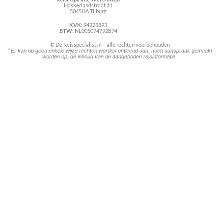
Haskerlandstraat 41
5045HA Tilburg
KVK:
94225893
BTW:
NL005074792B74
© De Reisspecialist.nl – alle rechten voorbehouden
*
Er kan op geen enkele wijze rechten worden ontleend aan, noch aanspraak gemaakt
worden op, de inhoud van de aangeboden reisinformatie.