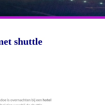
met shuttle
d doe is overnachten bij een
hotel
phol zien waarbij de shuttle