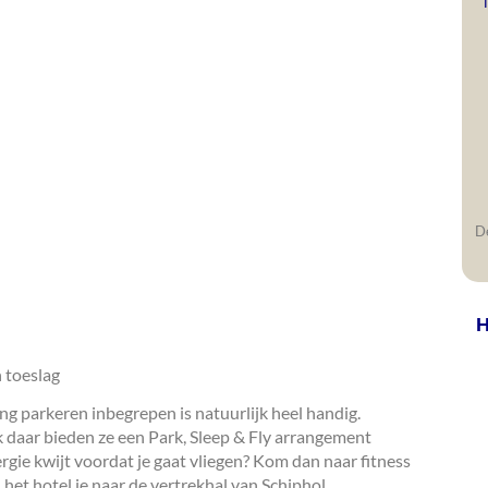
De
H
n toeslag
lang parkeren inbegrepen is natuurlijk heel handig.
k daar bieden ze een Park, Sleep & Fly arrangement
rgie kwijt voordat je gaat vliegen? Kom dan naar fitness
 het hotel je naar de vertrekhal van Schiphol.