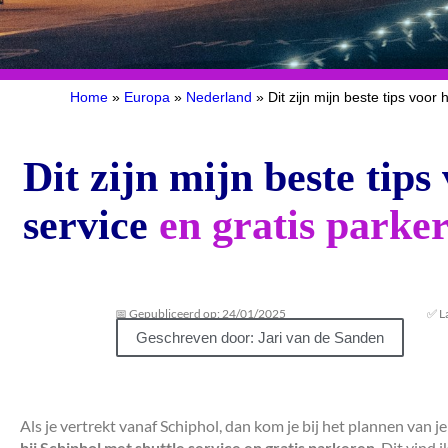
Home
»
Europa
»
Nederland
»
Dit zijn mijn beste tips voor 
Dit zijn mijn beste tips
service
en gratis parke
📅 Gepubliceerd op: 24/01/2025
✅ L
Geschreven door: Jari van de Sanden
Als je vertrekt vanaf Schiphol, dan kom je bij het plannen van je
bij Schiphol met shuttle service en gratis parkeren
. Dit vind 