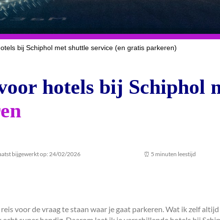
hotels bij Schiphol met shuttle service (en gratis parkeren)
 voor hotels bij Schiphol 
ren
aatst bijgewerkt op: 24/02/2026
⏰ 5 minuten leestijd
 reis voor de vraag te staan waar je gaat parkeren. Wat ik zelf altij
ik echt super handig. Daarom laat ik je verschillende hotels bij Schi